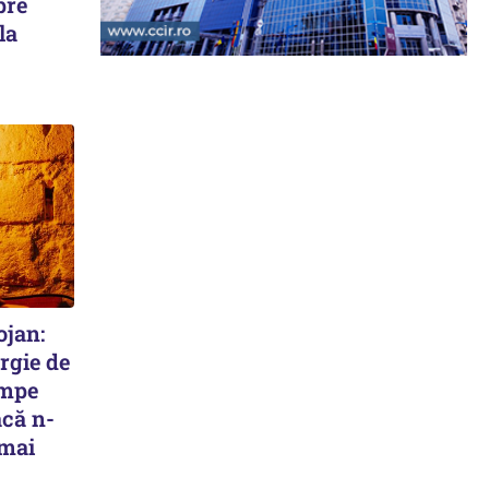
pre
la
ojan:
rgie de
umpe
acă n-
 mai