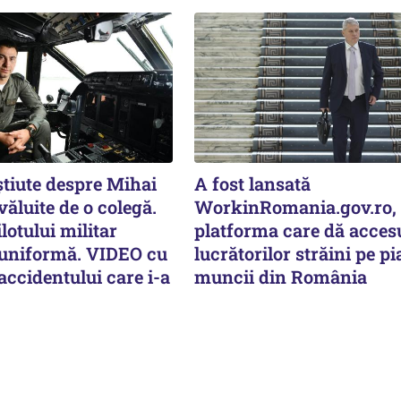
știute despre Mihai
A fost lansată
văluite de o colegă.
WorkinRomania.gov.ro,
lotului militar
platforma care dă acces
 uniformă. VIDEO cu
lucrătorilor străini pe pi
ccidentului care i-a
muncii din România