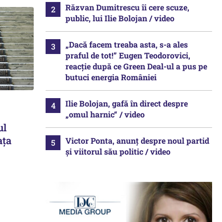
Răzvan Dumitrescu îi cere scuze,
public, lui Ilie Bolojan / video
„Dacă facem treaba asta, s-a ales
praful de tot!” Eugen Teodorovici,
reacție după ce Green Deal-ul a pus pe
butuci energia României
Ilie Bolojan, gafă în direct despre
„omul harnic“ / video
ul
ața
Victor Ponta, anunț despre noul partid
și viitorul său politic / video