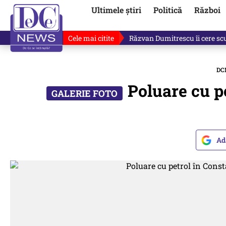
Ultimele știri
Politică
Război
Cele mai citite
„Dacă facem treaba asta, s-a a
DC
Poluare cu pe
Ad