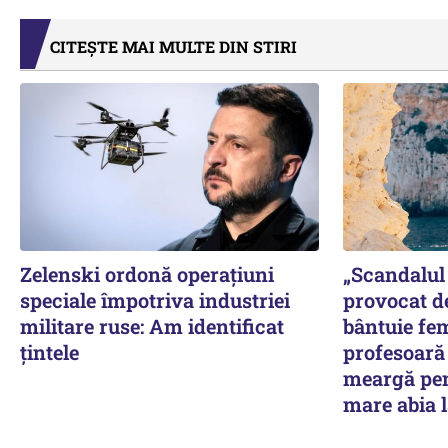
CITEȘTE MAI MULTE DIN STIRI
Zelenski ordonă operațiuni
„Scandalul 
speciale împotriva industriei
provocat d
militare ruse: Am identificat
bântuie fe
țintele
profesoară 
meargă pen
mare abia l