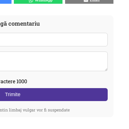
WhatsApp
Email
gă comentariu
actere 1000
Trimite
ntin limbaj vulgar vor fi suspendate