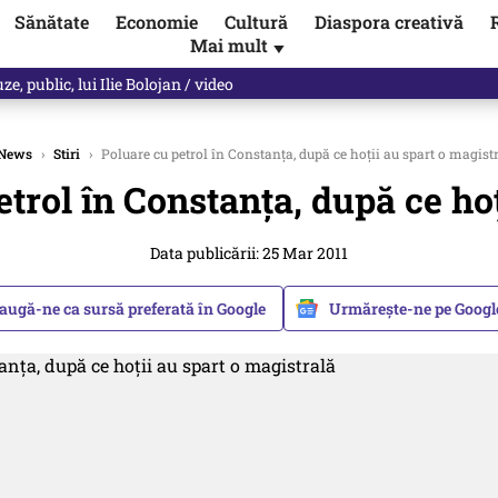
Sănătate
Economie
Cultură
Diaspora creativă
Mai mult
▼
les praful de tot!” Eugen Teodorovici, reacție după ce Green Deal-ul a
News
›
Stiri
›
Poluare cu petrol în Constanța, după ce hoții au spart o magist
trol în Constanța, după ce hoț
Data publicării: 25 Mar 2011
augă-ne ca sursă preferată în Google
Urmărește-ne pe Goog