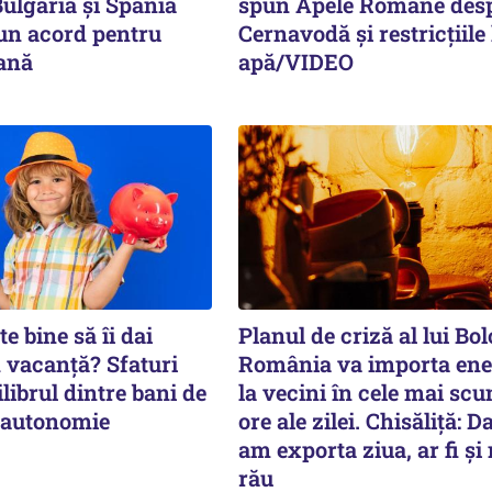
ulgaria și Spania
spun Apele Române des
n acord pentru
Cernavodă și restricțiile 
iană
apă/VIDEO
e bine să îi dai
Planul de criză al lui Bol
n vacanță? Sfaturi
România va importa ene
librul dintre bani de
la vecini în cele mai sc
 autonomie
ore ale zilei. Chisăliță: D
am exporta ziua, ar fi și
rău