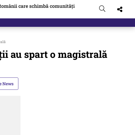
Românii care schimbă comunități
 pus pe…
rală
ii au spart o magistrală
le News