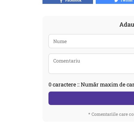
Facebook
Twitter
Adau
0
caractere :: Număr maxim de car
* Comentariile care co