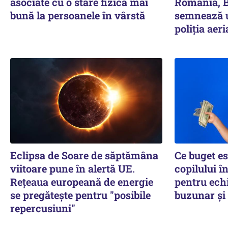
asociate cu o stare fizică mai
România, B
bună la persoanele în vârstă
semnează u
poliția aer
Eclipsa de Soare de săptămâna
Ce buget est
viitoare pune în alertă UE.
copilului î
Rețeaua europeană de energie
pentru echi
se pregătește pentru "posibile
buzunar și
repercusiuni"