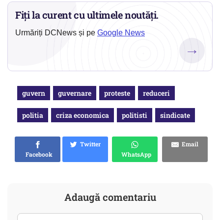
Fiți la curent cu ultimele noutăți.
Urmăriți DCNews și pe
Google News
→
guvern
guvernare
proteste
reduceri
politia
criza economica
politisti
sindicate
Twitter
Email
Facebook
WhatsApp
Adaugă comentariu