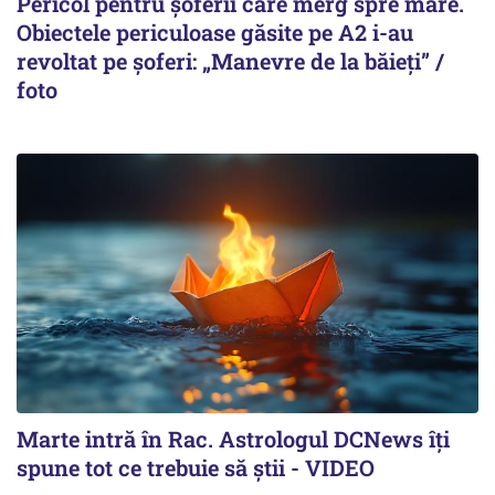
Pericol pentru șoferii care merg spre mare.
Obiectele periculoase găsite pe A2 i-au
revoltat pe șoferi: „Manevre de la băieți” /
foto
Marte intră în Rac. Astrologul DCNews îți
spune tot ce trebuie să știi - VIDEO