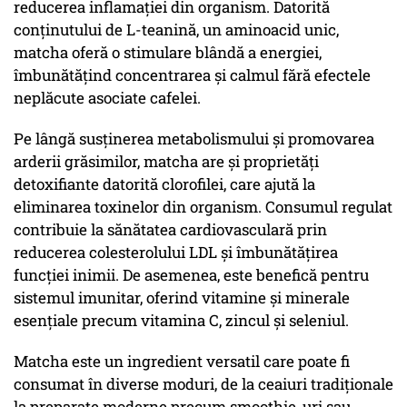
reducerea inflamației din organism. Datorită
conținutului de L-teanină, un aminoacid unic,
matcha oferă o stimulare blândă a energiei,
îmbunătățind concentrarea și calmul fără efectele
neplăcute asociate cafelei.
Pe lângă susținerea metabolismului și promovarea
arderii grăsimilor, matcha are și proprietăți
detoxifiante datorită clorofilei, care ajută la
eliminarea toxinelor din organism. Consumul regulat
contribuie la sănătatea cardiovasculară prin
reducerea colesterolului LDL și îmbunătățirea
funcției inimii. De asemenea, este benefică pentru
sistemul imunitar, oferind vitamine și minerale
esențiale precum vitamina C, zincul și seleniul.
Matcha este un ingredient versatil care poate fi
consumat în diverse moduri, de la ceaiuri tradiționale
la preparate moderne precum smoothie-uri sau