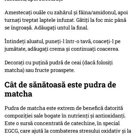
Amestecați ouăle cu zahărul și făina/amidonul, apoi
turnați treptat laptele infuzat. Gătiți la foc mic până
se îngroașă. Adăugați untul la final.
Întindeți aluatul, puneți-l într-o tavă, coaceți-l pe
jumătate, adăugați crema și continuați coacerea.
Decorați cu puțină pudră de ceai (dacă folosiți
matcha) sau fructe proaspete.
Cât de sănătoasă este pudra de
matcha
Pudra de matcha este extrem de benefică datorită
compoziției sale bogate în nutrienți și antioxidanți.
Este o sursă concentrată de catechine, în special
EGCG, care ajută la combaterea stresului oxidativ și la