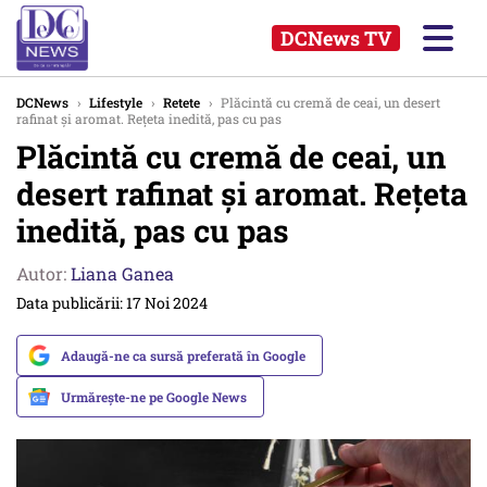
DCNews TV
DCNews
›
Lifestyle
›
Retete
›
Plăcintă cu cremă de ceai, un desert
rafinat și aromat. Rețeta inedită, pas cu pas
Plăcintă cu cremă de ceai, un
desert rafinat și aromat. Rețeta
inedită, pas cu pas
Autor:
Liana Ganea
Data publicării: 17 Noi 2024
Adaugă-ne ca sursă preferată în Google
Urmărește-ne pe Google News