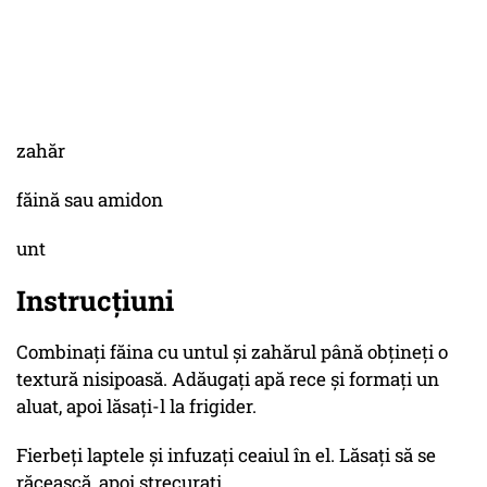
zahăr
făină sau amidon
unt
Instrucțiuni
Combinați făina cu untul și zahărul până obțineți o
textură nisipoasă. Adăugați apă rece și formați un
aluat, apoi lăsați-l la frigider.
Fierbeți laptele și infuzați ceaiul în el. Lăsați să se
răcească, apoi strecurați.