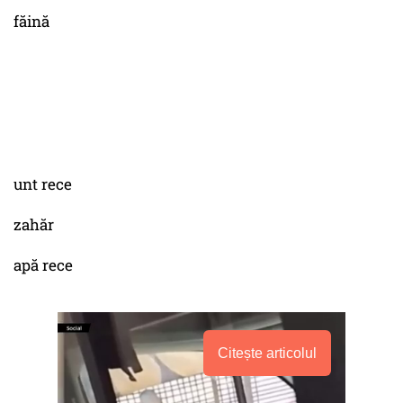
făină
unt rece
zahăr
apă rece
Citește articolul