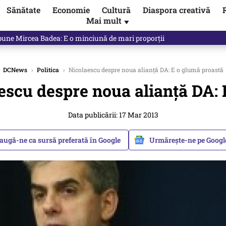
Sănătate
Economie
Cultură
Diaspora creativă
Mai mult
▼
ictor Ponta ne dă răspunsul
DCNews
›
Politica
›
Nicolaescu despre noua alianță DA: E o glumă proastă
escu despre noua alianță DA: 
Data publicării: 17 Mar 2013
augă-ne ca sursă preferată în Google
Urmărește-ne pe Goog