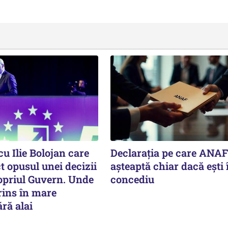
cu Ilie Bolojan care
Declarația pe care ANAF
 opusul unei decizii
așteaptă chiar dacă ești 
ropriul Guvern. Unde
concediu
rins în mare
ără alai