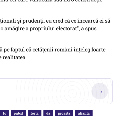
aţionali şi prudenţi, eu cred că ce încearcă ei să
 o amăgire a propriului electorat", a spus
 pe faptul că cetăţenii români înțeleg foarte
 realitatea.
.
→
fc
pntcd
forta
da
proasta
alianta