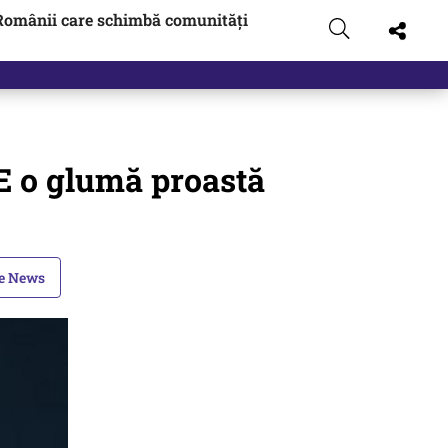
Românii care schimbă comunități
E o glumă proastă
le News