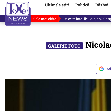
Ultimele știri
Politică
Război
Cele mai citite
De ce a mințit Ilie Bolojan? V
Nicola
Ad