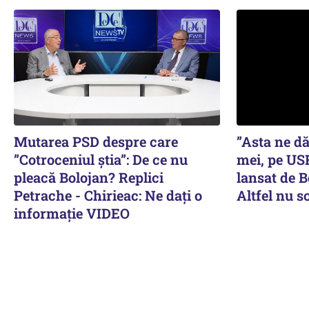
Mutarea PSD despre care
”Asta ne dă
”Cotroceniul știa”: De ce nu
mei, pe USR
pleacă Bolojan? Replici
lansat de 
Petrache - Chirieac: Ne dați o
Altfel nu s
informație VIDEO