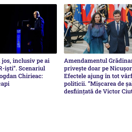
 jos, inclusiv pe ai
Amendamentul Grădinar
-iști”. Scenariul
privește doar pe Nicușo
Bogdan Chirieac:
Efectele ajung în tot vâr
capi
politicii. ”Mișcarea de ș
desființată de Victor Ci