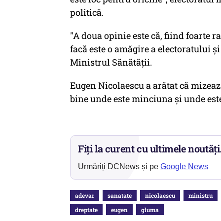
politică.
"A doua opinie este că, fiind foarte r
facă este o amăgire a electoratului şi
Ministrul Sănătății.
Eugen Nicolaescu a arătat că mizează
bine unde este minciuna şi unde este
Fiți la curent cu ultimele noutăți
Urmăriți DCNews și pe
Google News
adevar
sanatate
nicolaescu
ministru
dreptate
eugen
gluma