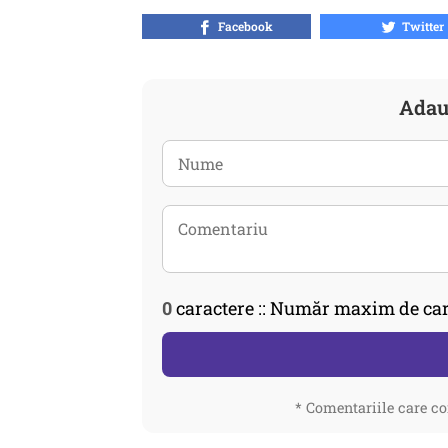
Facebook
Twitter
Adau
0
caractere :: Număr maxim de car
* Comentariile care co