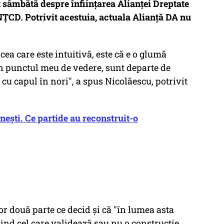
 sâmbătă despre înfiinţarea Alianţei Dreptate
PNŢCD. Potrivit acestuia, actuala Alianță DA nu
cea care este intuitivă, este că e o glumă
in punctul meu de vedere, sunt departe de
cu capul în nori", a spus Nicolăescu, potrivit
nești. Ce partide au reconstruit-o
elor două parte ce decid şi că "în lumea asta
fiind cel care validează sau nu o construcţie