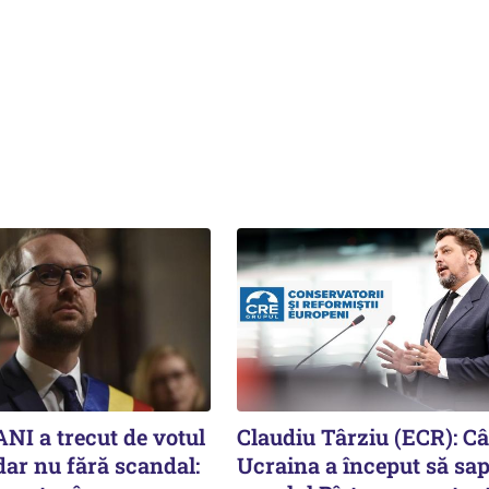
NI a trecut de votul
Claudiu Târziu (ECR): C
dar nu fără scandal:
Ucraina a început să sap