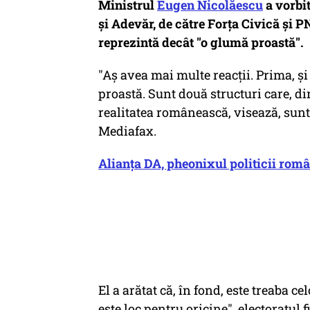
Ministrul
Eugen Nicolăescu
a vorbit
şi Adevăr, de către Forţa Civică şi 
reprezintă decât "o glumă proastă".
"Aş avea mai multe reacţii. Prima, şi 
proastă. Sunt două structuri care, d
realitatea românească, visează, sunt 
Mediafax.
Alianța DA, pheonixul politicii româ
El a arătat că, în fond, este treaba c
este loc pentru oricine", electoratul 