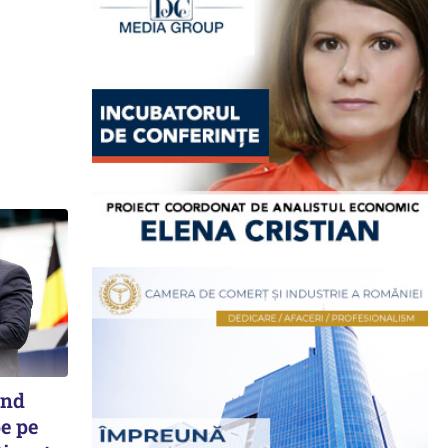
ând
e pe