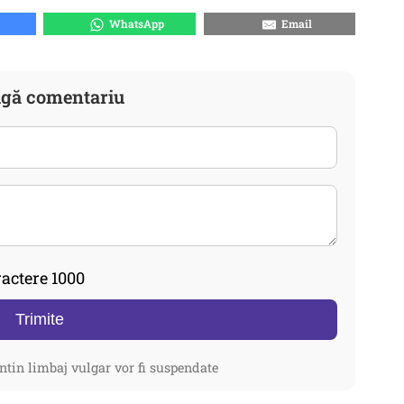
WhatsApp
Email
gă comentariu
actere 1000
Trimite
ntin limbaj vulgar vor fi suspendate