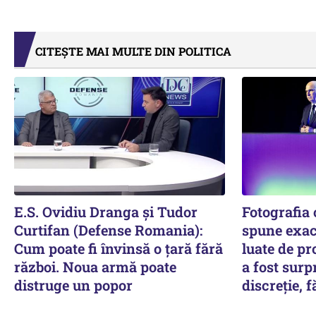
CITEȘTE MAI MULTE DIN POLITICA
E.S. Ovidiu Dranga și Tudor
Fotografia 
Curtifan (Defense Romania):
spune exact
Cum poate fi învinsă o țară fără
luate de p
război. Noua armă poate
a fost surp
distruge un popor
discreție, f