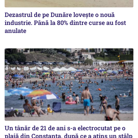
Dezastrul de pe Dunăre lovește o nouă
industrie. Până la 80% dintre curse au fost
anulate
Un tânăr de 21 de ani s-a electrocutat pe o
plajă din Constanța, după ce a atins un stâlp