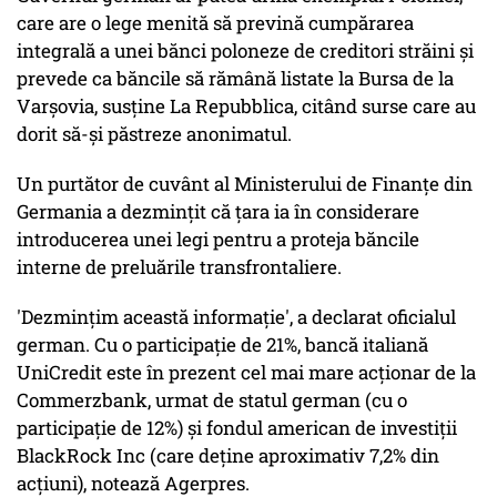
care are o lege menită să prevină cumpărarea
integrală a unei bănci poloneze de creditori străini şi
prevede ca băncile să rămână listate la Bursa de la
Varşovia, susţine La Repubblica, citând surse care au
dorit să-şi păstreze anonimatul.
Un purtător de cuvânt al Ministerului de Finanţe din
Germania a dezminţit că ţara ia în considerare
introducerea unei legi pentru a proteja băncile
interne de preluările transfrontaliere.
'Dezminţim această informaţie', a declarat oficialul
german. Cu o participaţie de 21%, bancă italiană
UniCredit este în prezent cel mai mare acţionar de la
Commerzbank, urmat de statul german (cu o
participaţie de 12%) şi fondul american de investiţii
BlackRock Inc (care deţine aproximativ 7,2% din
acţiuni), notează Agerpres.