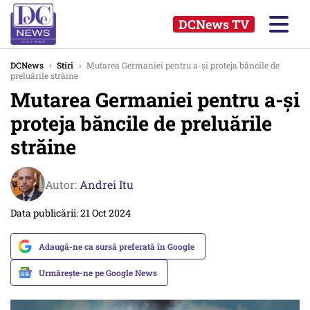
DCNews TV
DCNews
›
Stiri
›
Mutarea Germaniei pentru a-și proteja băncile de
preluările străine
Mutarea Germaniei pentru a-și
proteja băncile de preluările
străine
Autor:
Andrei Itu
Data publicării: 21 Oct 2024
Adaugă-ne ca sursă preferată în Google
Urmărește-ne pe Google News