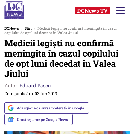
DCNews TV
DCNews
›
Stiri
›
Medicii legişti nu confirmă meningita în cazul
copilului de opt luni decedat în Valea Jiului
Medicii legişti nu confirmă
meningita în cazul copilului
de opt luni decedat în Valea
Jiului
Autor:
Eduard Pascu
Data publicării: 03 Iun 2019
Adaugă-ne ca sursă preferată în Google
Urmărește-ne pe Google News