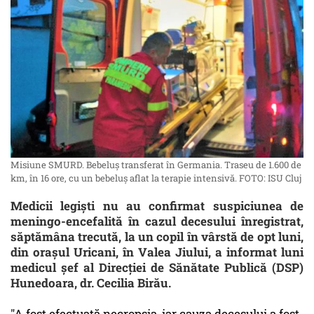
Misiune SMURD. Bebeluș transferat în Germania. Traseu de 1.600 de
km, în 16 ore, cu un bebeluș aflat la terapie intensivă. FOTO: ISU Cluj
Medicii legişti nu au confirmat suspiciunea de
meningo-encefalită în cazul decesului înregistrat,
săptămâna trecută, la un copil în vârstă de opt luni,
din oraşul Uricani, în Valea Jiului, a informat luni
medicul şef al Direcţiei de Sănătate Publică (DSP)
Hunedoara, dr. Cecilia Birău.
"A fost efectuată necropsia, iar cauza decesului a fost