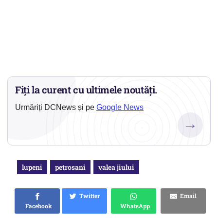
Fiți la curent cu ultimele noutăți.
Urmăriți DCNews și pe
Google News
→
lupeni
petrosani
valea jiului
Twitter
Email
Facebook
WhatsApp