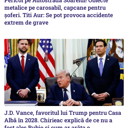
Pericol pe Autostrada Soarelui! Obiecte
metalice pe carosabil, capcane pentru
șoferi. Titi Aur: Se pot provoca accidente
extrem de grave
J.D. Vance, favoritul lui Trump pentru Casa
Albă în 2028. Chirieac explică de ce nu a
fost ales Rubio și cum ar arăta o