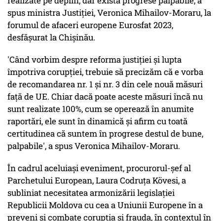
realizate pe deplin, dar există progrese palpabile, a
spus ministra Justiției, Veronica Mihailov-Moraru, la
forumul de afaceri europene Eurosfat 2023,
desfășurat la Chișinău.
'Când vorbim despre reforma justiției și lupta
împotriva corupției, trebuie să precizăm că e vorba
de recomandarea nr. 1 și nr. 3 din cele nouă măsuri
față de UE. Chiar dacă poate aceste măsuri încă nu
sunt realizate 100%, cum se operează în anumite
raportări, ele sunt în dinamică și afirm cu toată
certitudinea că suntem în progrese destul de bune,
palpabile', a spus Veronica Mihailov-Moraru.
În cadrul aceluiași eveniment, procurorul-șef al
Parchetului European, Laura Codruța Kövesi, a
subliniat necesitatea armonizării legislației
Republicii Moldova cu cea a Uniunii Europene în a
preveni și combate corupția și frauda, în contextul în