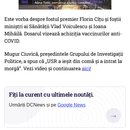
Este vorba despre fostul premier Florin Cîţu şi foştii
miniştri ai Sănătăţii Vlad Voiculescu şi Ioana
Mihăilă. Dosarul vizează achiziţia vaccinurilor anti-
COVID.
Mugur Ciuvică, președintele Grupului de Investigații
Politice, a spus că „USR a ieșit din comă și a intrat la
morgă”. Vezi video și continuarea
aici!
Fiți la curent cu ultimele noutăți.
Urmăriți DCNews și pe
Google News
→