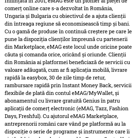
Înființată în 2001, eMAG este un pionier al pieţei de
comerţ online care s-a dezvoltat în România,
Ungaria și Bulgaria cu obiectivul de a ajuta clienții
din întreaga regiune să economisească timp și bani.
Cu o gamă de produse în continuă creștere pe care le
pune la dispoziția clienților împreună cu partenerii
din Marketplace, eMAG este locul unde oricine poate
căuta și comanda orice, oricând și oriunde. Clienții
din România ai platformei beneficiază de servicii cu
valoare adăugată, cum ar fi aplicația mobilă, livrare
rapidă la easybox, 30 de zile timp de retur,
rambursare rapidă prin Instant Money Back, servicii
flexibile de plată din contul eMAG/MyWallet, și
abonamentul cu livrare gratuită Genius în patru
aplicații de comerț electronic (eMAG, Tazz, Fashion
Days, Freshful). Cu ajutorul eMAG Marketplace,
antreprenorii români care vând pe platformă au la
dispoziție o serie de programe și instrumente care îi