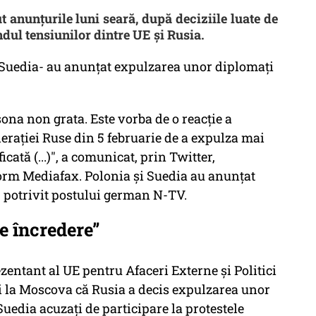
 anunțurile luni seară, după deciziile luate de
dul tensiunilor dintre UE și Rusia.
i Suedia- au anunțat expulzarea unor diplomați
ona non grata. Este vorba de o reacţie a
eraţiei Ruse din 5 februarie de a expulza mai
cată (...)", a comunicat, prin Twitter,
orm Mediafax. Polonia şi Suedia au anunţat
, potrivit postului german N-TV.
e încredere”
ezentant al UE pentru Afaceri Externe şi Politici
tei la Moscova că Rusia a decis expulzarea unor
uedia acuzaţi de participare la protestele