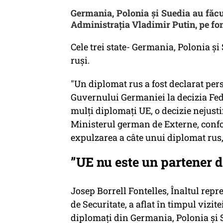
Germania, Polonia şi Suedia au făcut
Administrația Vladimir Putin, pe fon
Cele trei state- Germania, Polonia ș
ruși.
"Un diplomat rus a fost declarat pers
Guvernului Germaniei la decizia Fed
mulţi diplomaţi UE, o decizie nejustifi
Ministerul german de Externe, conf
expulzarea a câte unui diplomat rus
”UE nu este un partener d
Josep Borrell Fontelles, Înaltul repr
de Securitate, a aflat în timpul vizi
diplomaţi din Germania, Polonia şi S