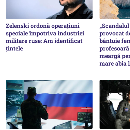
Zelenski ordonă operațiuni
„Scandalul 
speciale împotriva industriei
provocat d
militare ruse: Am identificat
bântuie fe
țintele
profesoară 
meargă pen
mare abia l