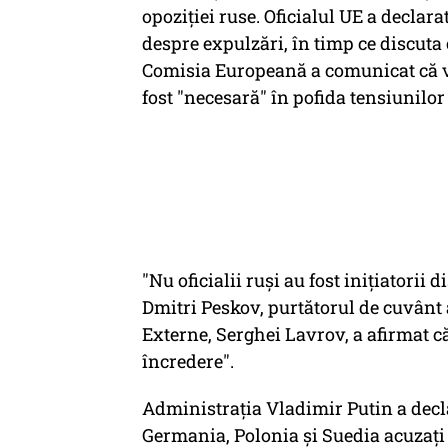
opoziţiei ruse. Oficialul UE a declarat
despre expulzări, în timp ce discuta
Comisia Europeană a comunicat că vi
fost "necesară" în pofida tensiunilor 
"Nu oficialii ruşi au fost iniţiatorii d
Dmitri Peskov, purtătorul de cuvânt 
Externe, Serghei Lavrov, a afirmat 
încredere".
Administraţia Vladimir Putin a decl
Germania, Polonia şi Suedia acuzaţi 