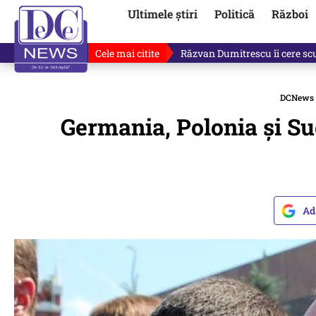
Ultimele știri
Politică
Război
Cele mai citite
Ilie Bolojan, gafă în direct de
DCNews
Germania, Polonia şi Su
Ad