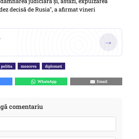
damnarea judiciară şi, astăzi, expulzarea
ez decisă de Rusia", a afirmat vineri
.
→
politia
moscova
diplomati
WhatsApp
Email
gă comentariu