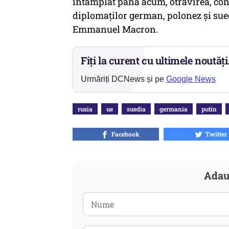
întâmplat până acum, otrăvirea, con
diplomaţilor german, polonez şi sued
Emmanuel Macron.
Fiți la curent cu ultimele noutăți
Urmăriți DCNews și pe
Google News
rusia
ue
suedia
germania
putin
Facebook
Twitter
Adau