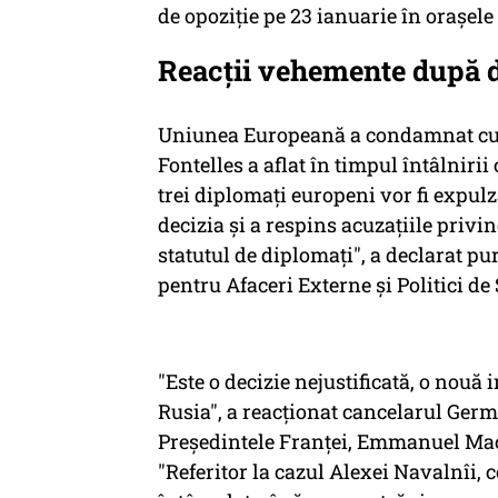
de opoziţie pe 23 ianuarie în oraşel
Reacții vehemente după d
Uniunea Europeană a condamnat cu fe
Fontelles a aflat în timpul întâlniri
trei diplomaţi europeni vor fi expul
decizia şi a respins acuzaţiile privi
statutul de diplomaţi", a declarat pu
pentru Afaceri Externe şi Politici de 
"Este o decizie nejustificată, o nouă 
Rusia", a reacţionat cancelarul Germ
Preşedintele Franţei, Emmanuel Macr
"Referitor la cazul Alexei Navalnîi,