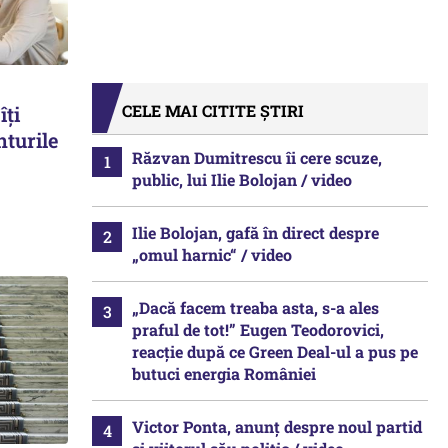
CELE MAI CITITE ȘTIRI
îți
nturile
Răzvan Dumitrescu îi cere scuze,
public, lui Ilie Bolojan / video
Ilie Bolojan, gafă în direct despre
„omul harnic“ / video
„Dacă facem treaba asta, s-a ales
praful de tot!” Eugen Teodorovici,
reacție după ce Green Deal-ul a pus pe
butuci energia României
Victor Ponta, anunț despre noul partid