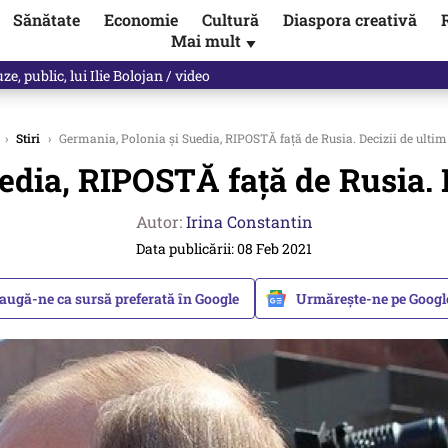
Sănătate
Economie
Cultură
Diaspora creativă
Mai mult
▼
spre „omul harnic“ / video
›
Stiri
›
Germania, Polonia şi Suedia, RIPOSTĂ față de Rusia. Decizii de ult
edia, RIPOSTĂ față de Rusia.
Autor:
Irina Constantin
Data publicării: 08 Feb 2021
augă-ne ca sursă preferată în Google
Urmărește-ne pe Goog