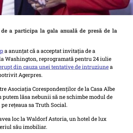
de a participa la gala anuală de presă de la
mp
a anunţat că a acceptat invitaţia de a
e la Washington, reprogramată pentru 24 iulie
rerupt din cauza unei tentative de intruziune
a
potrivit Agerpres.
tre Asociaţia Corespondenţilor de la Casa Albe
 nu putem lăsa nebunii să ne schimbe modul de
 pe reţeaua sa Truth Social.
avea loc la Waldorf Astoria, un hotel de lux
eriul său imobiliar.