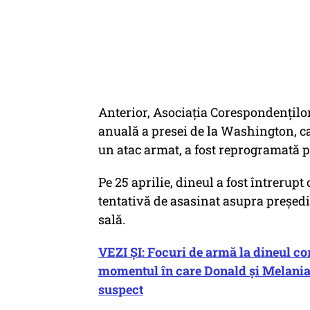
Anterior, Asociaţia Corespondenţilo
anuală a presei de la Washington, care
un atac armat, a fost reprogramată p
Pe 25 aprilie, dineul a fost întreru
tentativă de asasinat asupra preşed
sală.
VEZI ȘI: Focuri de armă la dineul c
momentul în care Donald şi Melania 
suspect