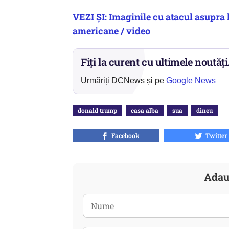
VEZI ȘI: Imaginile cu atacul asupra 
americane / video
Fiți la curent cu ultimele noutăți
Urmăriți DCNews și pe
Google News
donald trump
casa alba
sua
dineu
Facebook
Twitter
Adau