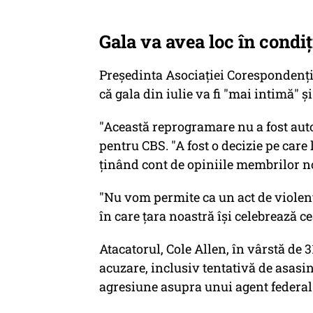
Gala va avea loc în condiț
Preşedinta Asociaţiei Corespondenţi
că gala din iulie va fi "mai intimă" şi
"Această reprogramare nu a fost aut
pentru CBS. "A fost o decizie pe care
ţinând cont de opiniile membrilor no
"Nu vom permite ca un act de violenţ
în care ţara noastră îşi celebrează c
Atacatorul, Cole Allen, în vârstă de 3
acuzare, inclusiv tentativă de asasin
agresiune asupra unui agent federal 