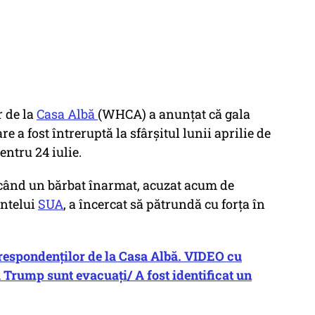
r de la
Casa Albă
(WHCA) a anunţat că gala
 a fost întreruptă la sfârşitul lunii aprilie de
entru 24 iulie.
pt când un bărbat înarmat, acuzat acum de
intelui
SUA
, a încercat să pătrundă cu forţa în
orespondenţilor de la Casa Albă. VIDEO cu
Trump sunt evacuați/ A fost identificat un