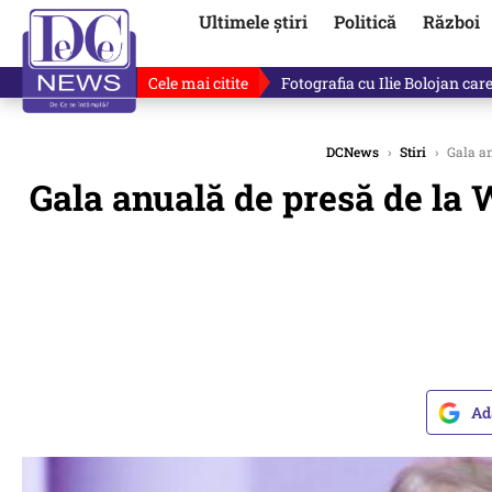
Ultimele știri
Politică
Război
Cele mai citite
De ce minte Ilie Bolojan? Ce 
DCNews
›
Stiri
›
Gala an
Gala anuală de presă de la W
Ad