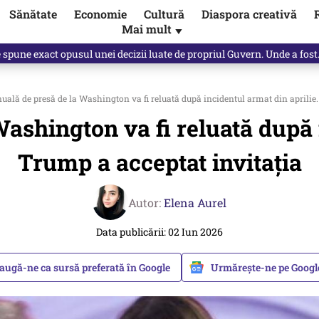
Sănătate
Economie
Cultură
Diaspora creativă
Mai mult
▼
spune Mircea Badea: E o minciună de mari proporții
uală de presă de la Washington va fi reluată după incidentul armat din aprilie.
ashington va fi reluată după 
Trump a acceptat invitația
Autor:
Elena Aurel
Data publicării: 02 Iun 2026
augă-ne ca sursă preferată în Google
Urmărește-ne pe Goog