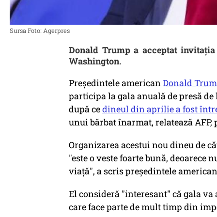
Sursa Foto: Agerpres
Donald Trump a acceptat invitația 
Washington.
Preşedintele american
Donald Tru
participa la gala anuală de presă d
după ce
dineul din aprilie a fost înt
unui bărbat înarmat, relatează AFP, 
Organizarea acestui nou dineu de că
"este o veste foarte bună, deoarece
viaţă", a scris preşedintele american
El consideră "interesant" că gala va 
care face parte de mult timp din imp