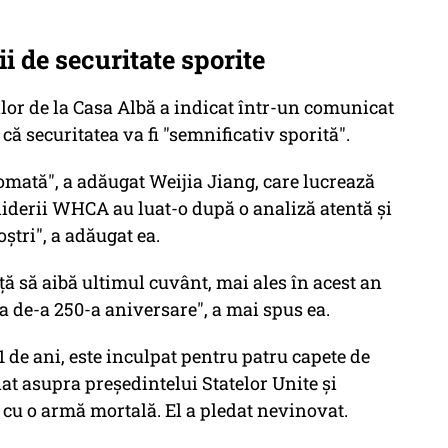
ii de securitate sporite
lor de la Casa Albă a indicat într-un comunicat
 că securitatea va fi "semnificativ sporită".
omată", a adăugat Weijia Jiang, care lucrează
 liderii WHCA au luat-o după o analiză atentă şi
ştri", a adăugat ea.
ă să aibă ultimul cuvânt, mai ales în acest an
ea de-a 250-a aniversare", a mai spus ea.
1 de ani, este inculpat pentru patru capete de
at asupra preşedintelui Statelor Unite şi
cu o armă mortală. El a pledat nevinovat.