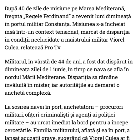
După 40 de zile de misiune pe Marea Mediterană,
fregata „Regele Ferdinand” a revenit luni dimineață
în portul militar Constanța. Misiunea s-a încheiat
însă într-un context tensionat, marcat de dispariția
în condiții neelucidate a maistrului militar Viorel
Culea, relatează Pro Tv.
Militarul, în vârstă de 44 de ani, a fost dat dispărut în
dimineața zilei de 1 iunie, în timp ce nava se afla în
nordul Mării Mediterane. Dispariția sa rămâne
învăluită în mister, iar autoritățile au demarat o
anchetă complexă.
La sosirea navei în port, anchetatorii – procurori
militari, ofițeri criminaliști și agenți ai poliției
militare – au urcat imediat la bord pentru a începe
cercetările. Familia militarului, aflată și ea în port, a
lansat acuzații grave, sugerând că Viorel Culea ar fi