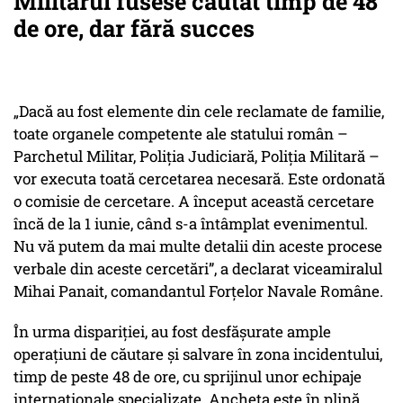
Militarul fusese căutat timp de 48
de ore, dar fără succes
„Dacă au fost elemente din cele reclamate de familie,
toate organele competente ale statului român –
Parchetul Militar, Poliția Judiciară, Poliția Militară –
vor executa toată cercetarea necesară. Este ordonată
o comisie de cercetare. A început această cercetare
încă de la 1 iunie, când s-a întâmplat evenimentul.
Nu vă putem da mai multe detalii din aceste procese
verbale din aceste cercetări”, a declarat viceamiralul
Mihai Panait, comandantul Forțelor Navale Române.
În urma dispariției, au fost desfășurate ample
operațiuni de căutare și salvare în zona incidentului,
timp de peste 48 de ore, cu sprijinul unor echipaje
internaționale specializate. Ancheta este în plină