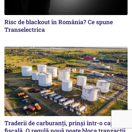
Risc de blackout în România? Ce spune
Transelectrica
Traderii de carburanți, prinși într-o capcană
fiscală. O regulă nouă poate bloca tranzacții