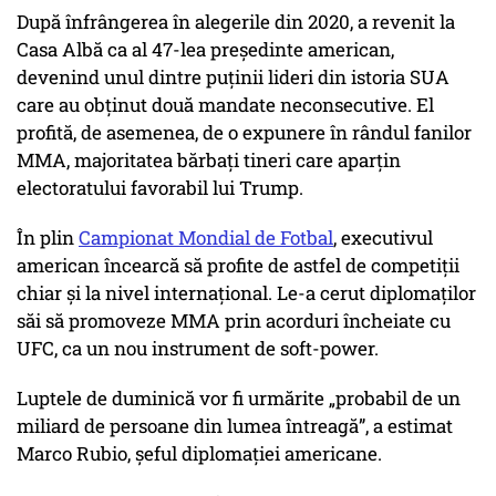
După înfrângerea în alegerile din 2020, a revenit la
Casa Albă ca al 47-lea președinte american,
devenind unul dintre puținii lideri din istoria SUA
care au obținut două mandate neconsecutive. El
profită, de asemenea, de o expunere în rândul fanilor
MMA, majoritatea bărbați tineri care aparțin
electoratului favorabil lui Trump.
În plin
Campionat Mondial de Fotbal
, executivul
american încearcă să profite de astfel de competiții
chiar și la nivel internațional. Le-a cerut diplomaților
săi să promoveze MMA prin acorduri încheiate cu
UFC, ca un nou instrument de soft-power.
Luptele de duminică vor fi urmărite „probabil de un
miliard de persoane din lumea întreagă”, a estimat
Marco Rubio, șeful diplomației americane.