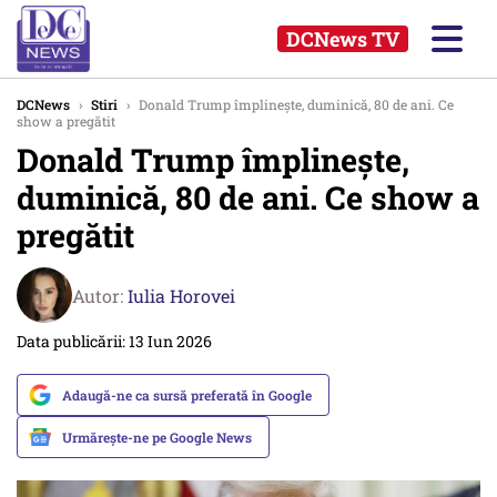
DCNews TV
DCNews
›
Stiri
›
Donald Trump împlinește, duminică, 80 de ani. Ce
show a pregătit
Donald Trump împlinește,
duminică, 80 de ani. Ce show a
pregătit
Autor:
Iulia Horovei
Data publicării: 13 Iun 2026
Adaugă-ne ca sursă preferată în Google
Urmărește-ne pe Google News