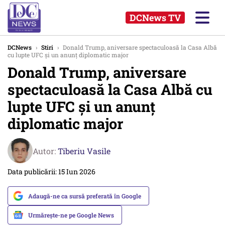
DCNews TV
DCNews
›
Stiri
›
Donald Trump, aniversare spectaculoasă la Casa Albă
cu lupte UFC și un anunț diplomatic major
Donald Trump, aniversare
spectaculoasă la Casa Albă cu
lupte UFC și un anunț
diplomatic major
Autor:
Tiberiu Vasile
Data publicării: 15 Iun 2026
Adaugă-ne ca sursă preferată în Google
Urmărește-ne pe Google News