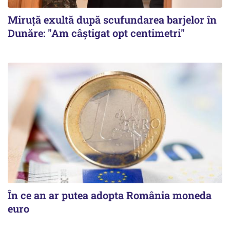
Miruță exultă după scufundarea barjelor în
Dunăre: "Am câștigat opt centimetri"
În ce an ar putea adopta România moneda
euro