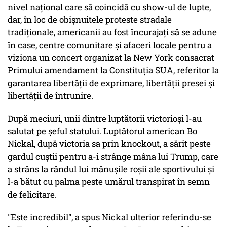
nivel naţional care să coincidă cu show-ul de lupte,
dar, în loc de obişnuitele proteste stradale
tradiţionale, americanii au fost încurajaţi să se adune
în case, centre comunitare şi afaceri locale pentru a
viziona un concert organizat la New York consacrat
Primului amendament la Constituţia SUA, referitor la
garantarea libertăţii de exprimare, libertăţii presei şi
libertăţii de întrunire.
După meciuri, unii dintre luptătorii victorioşi l-au
salutat pe şeful statului. Luptătorul american Bo
Nickal, după victoria sa prin knockout, a sărit peste
gardul cuştii pentru a-i strânge mâna lui Trump, care
a strâns la rândul lui mănuşile roşii ale sportivului şi
l-a bătut cu palma peste umărul transpirat în semn
de felicitare.
"Este incredibil", a spus Nickal ulterior referindu-se