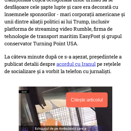
desfăşoare cele şapte lupte şi care era decorată cu
însemnele sponsorilor - mari corporaţii americane şi
unii dintre aliaţii politici ai lui Trump, inclusiv
platforma de streaming video Rumble, firma de
tehnologie de transport maritim EasyPost şi grupul
conservator Turning Point USA.
La câteva minute după ce s-a aşezat, preşedintele a
publicat detalii despre
acordul cu Iranul
pe reţelele
de socializare şi a vorbit la telefon cu jurnalişti.
Citește articolul