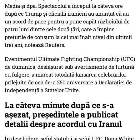
Media şi dpa. Spectacolul a început la câteva ore
după ce Trump şi oficialii iranieni au anunţat că au
un acord de pace pentru a pune capăt războiului de
patru luni dintre cele două ţări, care a împins
preţurile de consum la cel mai înalt nivel din ultimii
trei ani, notează Reuters.
Evenimentul Ultimate Fighting Championship (UFC)
de duminică, desfăşurat sub avertismente de furtună
cu fulgere, a marcat totodată lansarea celebrărilor
prilejuite de cea de-a 250 aniversare a Declaraţiei de
Independenţă a Statelor Unite.
La câteva minute după ce s-a
aşezat, preşedintele a publicat
detalii despre acordul cu Iranul
În deschidere, şeful statului şi şeful UFC, Dana White,