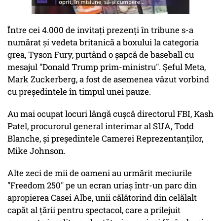
Între cei 4.000 de invitaţi prezenţi în tribune s-a
numărat şi vedeta britanică a boxului la categoria
grea, Tyson Fury, purtând o şapcă de baseball cu
mesajul "Donald Trump prim-ministru". Şeful Meta,
Mark Zuckerberg, a fost de asemenea văzut vorbind
cu preşedintele în timpul unei pauze.
Au mai ocupat locuri lângă cuşcă directorul FBI, Kash
Patel, procurorul general interimar al SUA, Todd
Blanche, şi preşedintele Camerei Reprezentanţilor,
Mike Johnson.
Alte zeci de mii de oameni au urmărit meciurile
"Freedom 250" pe un ecran uriaş într-un parc din
apropierea Casei Albe, unii călătorind din celălalt
capăt al ţării pentru spectacol, care a prilejuit