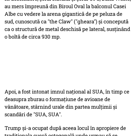
au mers împreună din Biroul Oval la balconul Casei
Albe cu vedere la arena gigantică de pe peluza de
sud, cunoscută ca "the Claw" ("gheara") şi concepută
ca o structură de metal deschisă pe lateral, susţinând
o boltă de circa 930 mp.
Apoi, a fost intonat imnul naţional al SUA, în timp ce
deasupra zburau o formaţiune de avioane de
vânătoare, stârnind urale din partea mulţimii şi
scandări de "SUA, SUA".
Trump şi-a ocupat după aceea locul în apropiere de
tradiţionala cuşcă octogonală unde urmau să se