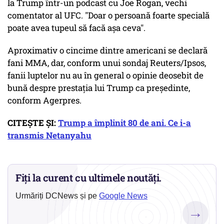
la Trump într-un podcast cu Joe Rogan, vechi
comentator al UFC. "Doar o persoană foarte specială
poate avea tupeul să facă aşa ceva".
Aproximativ o cincime dintre americani se declară
fani MMA, dar, conform unui sondaj Reuters/Ipsos,
fanii luptelor nu au în general o opinie deosebit de
bună despre prestaţia lui Trump ca preşedinte,
conform Agerpres.
CITEȘTE ȘI:
Trump a împlinit 80 de ani. Ce i-a
transmis Netanyahu
Fiți la curent cu ultimele noutăți.
Urmăriți DCNews și pe
Google News
→