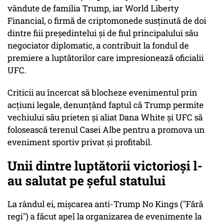
vândute de familia Trump, iar World Liberty
Financial, o firmă de criptomonede susţinută de doi
dintre fiii preşedintelui şi de fiul principalului său
negociator diplomatic, a contribuit la fondul de
premiere a luptătorilor care impresionează oficialii
UFC.
Criticii au încercat să blocheze evenimentul prin
acţiuni legale, denunţând faptul că Trump permite
vechiului său prieten şi aliat Dana White şi UFC să
folosească terenul Casei Albe pentru a promova un
eveniment sportiv privat şi profitabil.
Unii dintre luptătorii victorioşi l-
au salutat pe şeful statului
La rândul ei, mişcarea anti-Trump No Kings ("Fără
regi") a făcut apel la organizarea de evenimente la