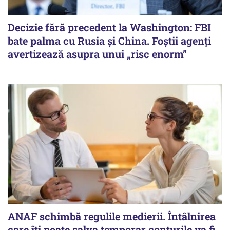
Decizie fără precedent la Washington: FBI
bate palma cu Rusia și China. Foștii agenți
avertizează asupra unui „risc enorm”
ANAF schimbă regulile medierii. Întâlnirea
care îți poate salva temporar conturile va fi