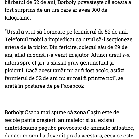
bărbatul de 52 de ani, Borboly povesteşte că acesta a
fost surprins de un urs care ar avea 300 de
kilograme.
"Ursul a vrut să-l omoare pe fermierul de 52 de ani.
Telefonul mobil a împiedicat ca ursul să-i secţioneze
artera de la picior. Din fericire, colegul său de 29 de
ani, aflat în zonă, i-a venit în ajutor. Atunci ursul s-a
întors spre el şi i-a sfâşiat grav genunchiul şi
piciorul. Dacă acest tânăr nu ar fi fost acolo, astăzi
fermierul de 52 de ani nu ar mai fi printre noi", se
arată în postarea de pe Facebook.
Borboly Csaba mai spune că zona Caşin este de
secole patria creşterii animalelor şi au existat
dintotdeauna pagube provocate de animale sălbatice,
dar acum omul a devenit prada acestora, ceea ce este