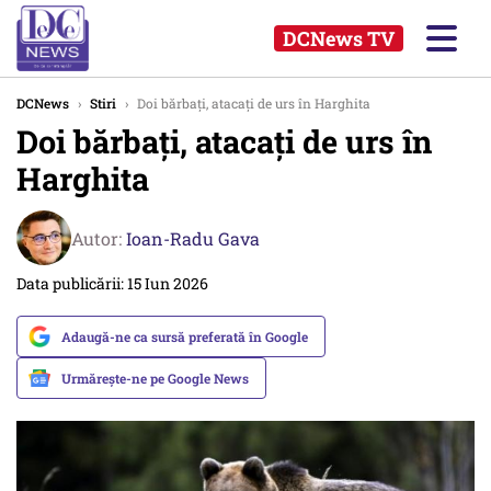
DCNews TV
DCNews
›
Stiri
›
Doi bărbați, atacați de urs în Harghita
Doi bărbați, atacați de urs în
Harghita
Autor:
Ioan-Radu Gava
Data publicării: 15 Iun 2026
Adaugă-ne ca sursă preferată în Google
Urmărește-ne pe Google News