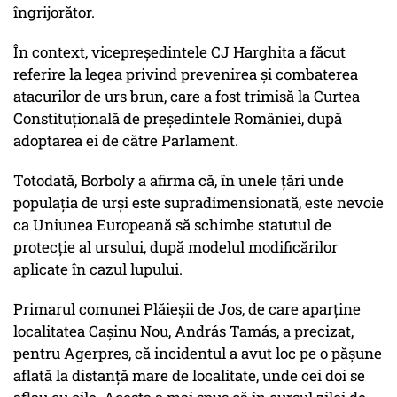
îngrijorător.
În context, vicepreşedintele CJ Harghita a făcut
referire la legea privind prevenirea şi combaterea
atacurilor de urs brun, care a fost trimisă la Curtea
Constituţională de preşedintele României, după
adoptarea ei de către Parlament.
Totodată, Borboly a afirma că, în unele ţări unde
populaţia de urşi este supradimensionată, este nevoie
ca Uniunea Europeană să schimbe statutul de
protecţie al ursului, după modelul modificărilor
aplicate în cazul lupului.
Primarul comunei Plăieşii de Jos, de care aparţine
localitatea Caşinu Nou, András Tamás, a precizat,
pentru Agerpres, că incidentul a avut loc pe o păşune
aflată la distanţă mare de localitate, unde cei doi se