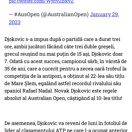
pic.twitter.com/WjttvZbxvZ
— #AusOpen (@AustralianOpen)
January 29,
2023
Djokovic s-a impus după o partidă care a durat trei
ore, ambii jucători făcând câte trei duble greşeli,
grecul reuşind nu mai puţin de 15 aşi, Djokovic doar
7. Odată cu acest succes, campionul sârb, în vârstă de
35 de ani, care a cucerit pentru a zecea oară trofeul la
competiţia de la antipozi, a obţinut al 22-lea său titlu
de Mare Şlem, egalând astfel recordul rivalului său
spaniol Rafael Nadal. Novak Djokovic este regele
absolut al Australian Open, câștigând al 10-lea titlu!
De asemenea, Djokovic va reveni de luni în fotoliul de
lider al clasamentului ATP, pe care l-a ocupat anterior