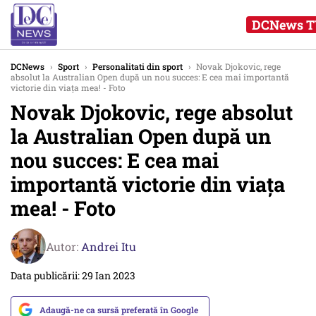
DCNews T
DCNews
›
Sport
›
Personalitati din sport
›
Novak Djokovic, rege
absolut la Australian Open după un nou succes: E cea mai importantă
victorie din viaţa mea! - Foto
Novak Djokovic, rege absolut
la Australian Open după un
nou succes: E cea mai
importantă victorie din viaţa
mea! - Foto
Autor:
Andrei Itu
Data publicării: 29 Ian 2023
Adaugă-ne ca sursă preferată în Google