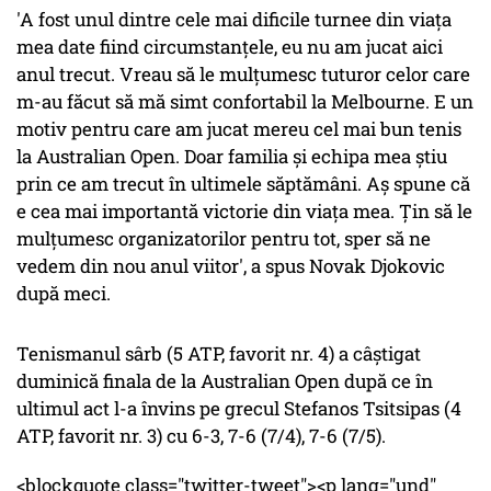
'A fost unul dintre cele mai dificile turnee din viaţa
mea date fiind circumstanţele, eu nu am jucat aici
anul trecut. Vreau să le mulţumesc tuturor celor care
m-au făcut să mă simt confortabil la Melbourne. E un
motiv pentru care am jucat mereu cel mai bun tenis
la Australian Open. Doar familia şi echipa mea ştiu
prin ce am trecut în ultimele săptămâni. Aş spune că
e cea mai importantă victorie din viaţa mea. Ţin să le
mulţumesc organizatorilor pentru tot, sper să ne
vedem din nou anul viitor', a spus Novak Djokovic
după meci.
Tenismanul sârb (5 ATP, favorit nr. 4) a câştigat
duminică finala de la Australian Open după ce în
ultimul act l-a învins pe grecul Stefanos Tsitsipas (4
ATP, favorit nr. 3) cu 6-3, 7-6 (7/4), 7-6 (7/5).
<blockquote class="twitter-tweet"><p lang="und"