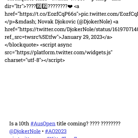
dir="ltr">????2️⃣2️⃣????????❤️ <a
href="https://t.co/EozfCqP66s">pic.twitter.com/EozfC
</p>&mdash; Novak Djokovic (@DjokerNole) <a
href="https://twitter.com/DjokerNole/status/16197071
ref_src=twsrc%5Etfw">January 29, 2023</a>
</blockquote> <script async
src="https://platform.twitter.com/widgets.js"
charset="utf-8"></script>
Is a 10th
#AusOpen
title coming? ???? ????????
@DjokerNole
•
#AO2023