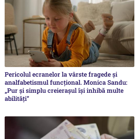
Pericolul ecranelor la vârste fragede și
analfabetismul funcțional. Monica Sandu:
„Pur și simplu creierașul își inhibă multe
abilități”