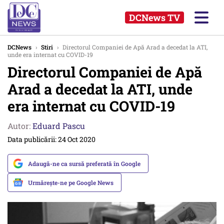
DCNews TV
DCNews
›
Stiri
›
Directorul Companiei de Apă Arad a decedat la ATI,
unde era internat cu COVID-19
Directorul Companiei de Apă
Arad a decedat la ATI, unde
era internat cu COVID-19
Autor:
Eduard Pascu
Data publicării: 24 Oct 2020
Adaugă-ne ca sursă preferată în Google
Urmărește-ne pe Google News