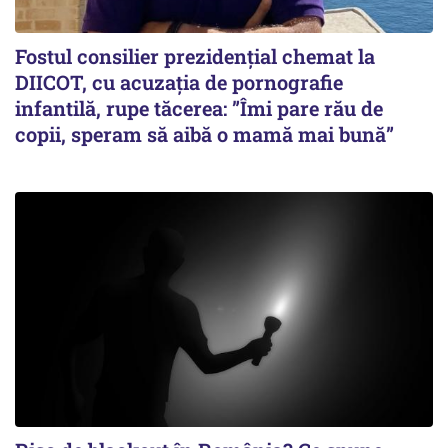
Fostul consilier prezidențial chemat la
DIICOT, cu acuzația de pornografie
infantilă, rupe tăcerea: ”Îmi pare rău de
copii, speram să aibă o mamă mai bună”