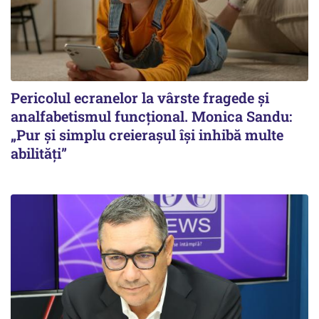
Pericolul ecranelor la vârste fragede și
analfabetismul funcțional. Monica Sandu:
„Pur și simplu creierașul își inhibă multe
abilități”