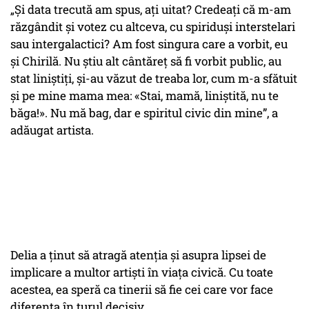
„Și data trecută am spus, ați uitat? Credeați că m-am
răzgândit și votez cu altceva, cu spiriduși interstelari
sau intergalactici? Am fost singura care a vorbit, eu
și Chirilă. Nu știu alt cântăreț să fi vorbit public, au
stat liniștiți, și-au văzut de treaba lor, cum m-a sfătuit
și pe mine mama mea: «Stai, mamă, liniștită, nu te
băga!». Nu mă bag, dar e spiritul civic din mine”, a
adăugat artista.
Delia a ținut să atragă atenția și asupra lipsei de
implicare a multor artiști în viața civică. Cu toate
acestea, ea speră ca tinerii să fie cei care vor face
diferența în turul decisiv.