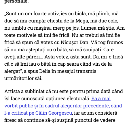
personale.
„Sunt un om foarte activ, ies cu bicla, mă plimb, mă
duc să îmi cumpăr chestii de la Mega, mă duc colo,
nu umblu cu mașina, merg pe jos. Lumea mă știe. Am
toate motivele să îmi fie frică. Nu ar trebui să îmi fie
frică să spun că votez cu Nicușor Dan. Vă rog frumos
să nu mă așteptați cu o bâtă, să mă scuipați. Care
aveți alte păreri... Asta votez, asta sunt. Da, mi-e frică
că o să îmi iau o bâtă în cap seara când vin de la
alergat”, a spus Delia în mesajul transmis
urmăritorilor săi.
Artista a subliniat că nu este pentru prima dată când
își face cunoscută opțiunea electorală.
Ea a mai
vorbit public și în cadrul alegerilor precedente, când
l-a criticat pe Călin Georgescu
, iar acum consideră
firesc să continue să-și susțină punctul de vedere.