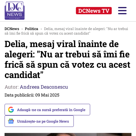
DCNews TV
DCNews
›
Politica
›
Delia, mesaj viral înainte de alegeri: "Nu ar trebui
să îmi fie frică să spun că votez cu acest candidat"
Delia, mesaj viral înainte de
alegeri: "Nu ar trebui să îmi fie
frică să spun că votez cu acest
candidat"
Autor:
Andreea Deaconescu
Data publicării: 09 Mai 2025
Adaugă-ne ca sursă preferată în Google
Urmărește-ne pe Google News