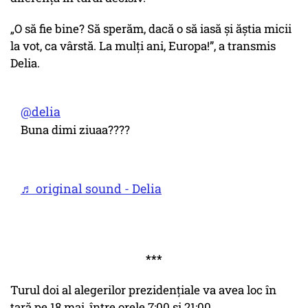
„O să fie bine? Să sperăm, dacă o să iasă și ăștia micii
la vot, ca vârstă. La mulți ani, Europa!”, a transmis
Delia.
@delia
Buna dimi ziuaa????
♬ original sound - Delia
***
Turul doi al alegerilor prezidențiale va avea loc în
țară pe 18 mai, între orele 7:00 și 21:00.