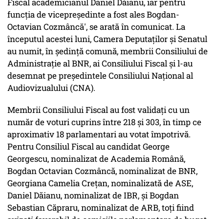
Fiscal academicianul Daniel Dăianu, iar pentru
funcţia de vicepreşedinte a fost ales Bogdan-
Octavian Cozmâncă', se arată în comunicat. La
începutul acestei luni, Camera Deputaţilor şi Senatul
au numit, în şedinţă comună, membrii Consiliului de
Administraţie al BNR, ai Consiliului Fiscal şi l-au
desemnat pe preşedintele Consiliului Naţional al
Audiovizualului (CNA).
Membrii Consiliului Fiscal au fost validaţi cu un
număr de voturi cuprins între 218 şi 303, în timp ce
aproximativ 18 parlamentari au votat împotrivă.
Pentru Consiliul Fiscal au candidat George
Georgescu, nominalizat de Academia Română,
Bogdan Octavian Cozmâncă, nominalizat de BNR,
Georgiana Camelia Creţan, nominalizată de ASE,
Daniel Dăianu, nominalizat de IBR, şi Bogdan
Sebastian Căpraru, nominalizat de ARB, toţi fiind