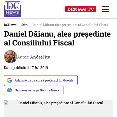
DCNews TV
DCNews
›
Stiri
›
Daniel Dăianu, ales preşedinte al Consiliului Fiscal
Daniel Dăianu, ales preşedinte
al Consiliului Fiscal
Autor:
Andrei Itu
Data publicării: 17 Iul 2019
Adaugă-ne ca sursă preferată în Google
Urmărește-ne pe Google News