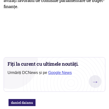
avizaţi favorabil de comisiile parlamentare de buget-
finanţe.
Fiți la curent cu ultimele noutăți.
Urmăriți DCNews și pe
Google News
→
daniel daianu