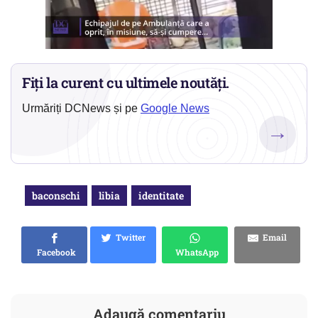
Fiți la curent cu ultimele noutăți.
Urmăriți DCNews și pe
Google News
→
baconschi
libia
identitate
Twitter
Email
Facebook
WhatsApp
Adaugă comentariu