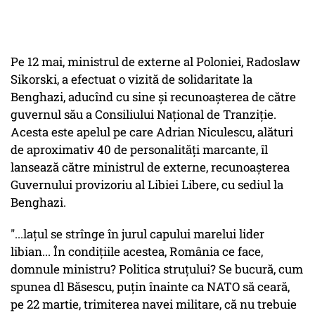
Pe 12 mai, ministrul de externe al Poloniei, Radoslaw
Sikorski, a efectuat o vizită de solidaritate la
Benghazi, aducînd cu sine şi recunoaşterea de către
guvernul său a Consiliului Naţional de Tranziţie.
Acesta este apelul pe care Adrian Niculescu, alături
de aproximativ 40 de personalități marcante, îl
lansează către ministrul de externe, recunoașterea
Guvernului provizoriu al Libiei Libere, cu sediul la
Benghazi.
"...laţul se strînge în jurul capului marelui lider
libian... În condiţiile acestea, România ce face,
domnule ministru? Politica struţului? Se bucură, cum
spunea dl Băsescu, puţin înainte ca NATO să ceară,
pe 22 martie, trimiterea navei militare, că nu trebuie