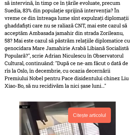
să intervină, în timp ce în ţările evoluate, precum
Suedia, 83% din populaţie sprijină intervenţia? În
vreme ce din întreaga lume sînt expulzaţi diplomaţii
ghaddafişti care nu se raliază CNT, mai este cazul să
acceptăm Ambasada jamahir din strada Zorileanu,
58? Mai este cazul să păstrăm relaţiile diplomatice cu
genocidara Mare Jamahirie Arabă Libiană Socialistă
Populară?", scrie Adrian Niculescu în Observatorul
Cultural, continuând: "După ce ne-am făcut o dată de
rîs la Oslo, în decembrie, cu ocazia decernării
Premiului Nobel pentru Pace disidentului chinez Liu
Xiao-Bo, să nu recidivăm la nici şase luni…"
Citește articolul