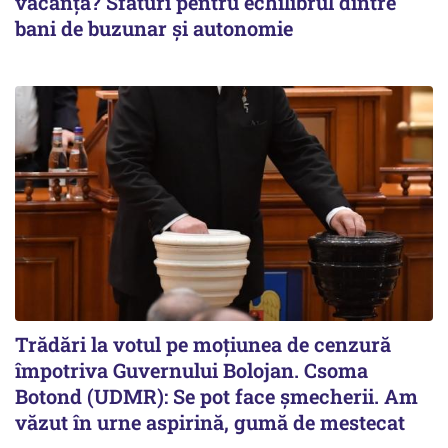
vacanță? Sfaturi pentru echilibrul dintre
bani de buzunar și autonomie
Trădări la votul pe moțiunea de cenzură
împotriva Guvernului Bolojan. Csoma
Botond (UDMR): Se pot face șmecherii. Am
văzut în urne aspirină, gumă de mestecat