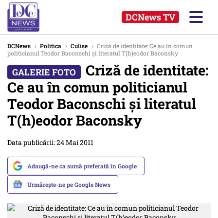
DCNews TV
DCNews
›
Politica
›
Culise
›
Criză de identitate: Ce au în comun
politicianul Teodor Baconschi şi literatul T(h)eodor Baconsky
Criză de identitate:
Ce au în comun politicianul
Teodor Baconschi şi literatul
T(h)eodor Baconsky
Data publicării: 24 Mai 2011
Adaugă-ne ca sursă preferată în Google
Urmărește-ne pe Google News