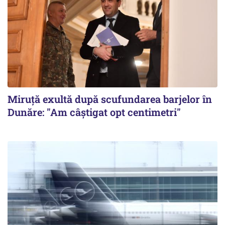
Miruță exultă după scufundarea barjelor în
Dunăre: "Am câștigat opt centimetri"