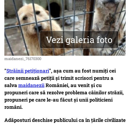
Vezi galeria foto
maidanezi_76170300
"
Străinii petiționari
", așa cum au fost numiți cei
care semnează petiții și trimit scrisori pentru a
salva
maidanezii
României, au venit și cu
propuneri care să rezolve problema câinilor străzii,
propuneri pe care le-au făcut și unii politicieni
români.
Adăposturi deschise publicului ca în țările civilizate