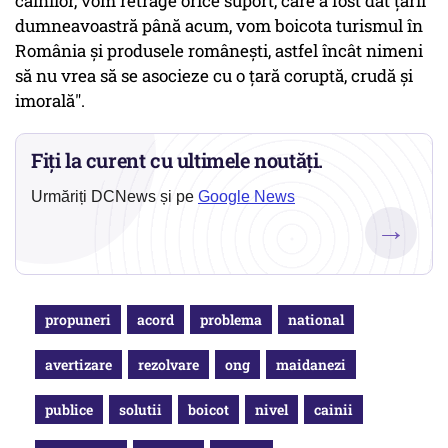
câinilor, vom retrage orice suport, care a fost dat țării
dumneavoastră până acum, vom boicota turismul în
România și produsele românești, astfel încât nimeni
să nu vrea să se asocieze cu o țară coruptă, crudă și
imorală".
Fiți la curent cu ultimele noutăți.
Urmăriți DCNews și pe
Google News
→
propuneri
acord
problema
national
avertizare
rezolvare
ong
maidanezi
publice
solutii
boicot
nivel
cainii