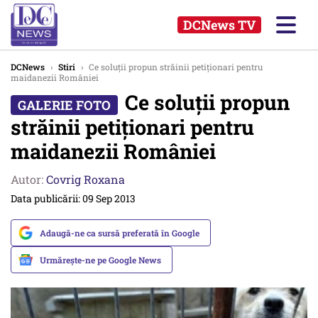
DCNews TV
DCNews
›
Stiri
›
Ce soluții propun străinii petiționari pentru
maidanezii României
Ce soluții propun
străinii petiționari pentru
maidanezii României
Autor:
Covrig Roxana
Data publicării: 09 Sep 2013
Adaugă-ne ca sursă preferată în Google
Urmărește-ne pe Google News