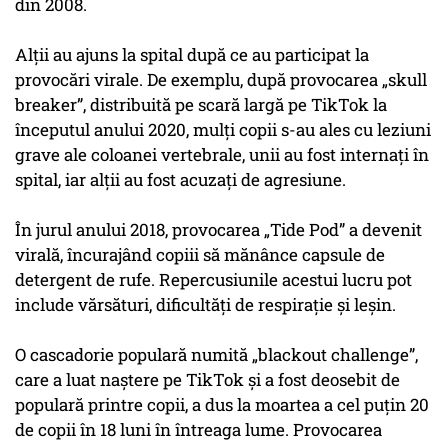
din 2008.
Alții au ajuns la spital după ce au participat la
provocări virale. De exemplu, după provocarea „skull
breaker”, distribuită pe scară largă pe TikTok la
începutul anului 2020, mulți copii s-au ales cu leziuni
grave ale coloanei vertebrale, unii au fost internați în
spital, iar alții au fost acuzați de agresiune.
În jurul anului 2018, provocarea „Tide Pod” a devenit
virală, încurajând copiii să mănânce capsule de
detergent de rufe. Repercusiunile acestui lucru pot
include vărsături, dificultăți de respirație și leșin.
O cascadorie populară numită „blackout challenge”,
care a luat naștere pe TikTok și a fost deosebit de
populară printre copii, a dus la moartea a cel puțin 20
de copii în 18 luni în întreaga lume. Provocarea