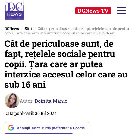
DCNews TV
DCNews
›
Stiri
›
Cât de periculoase sunt, de fapt, rețelele sociale pentru
copii. Țara care ar putea interzice accesul celor care au sub 16 ani
Cât de periculoase sunt, de
fapt, rețelele sociale pentru
copii. Țara care ar putea
interzice accesul celor care au
sub 16 ani
Autor:
Doinița Manic
Data publicării: 30 Iul 2024
Adaugă-ne ca sursă preferată în Google