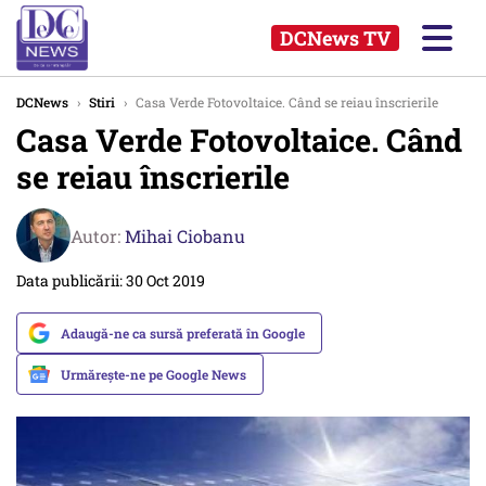
DCNews TV
DCNews
›
Stiri
›
Casa Verde Fotovoltaice. Când se reiau înscrierile
Casa Verde Fotovoltaice. Când
se reiau înscrierile
Autor:
Mihai Ciobanu
Data publicării: 30 Oct 2019
Adaugă-ne ca sursă preferată în Google
Urmărește-ne pe Google News