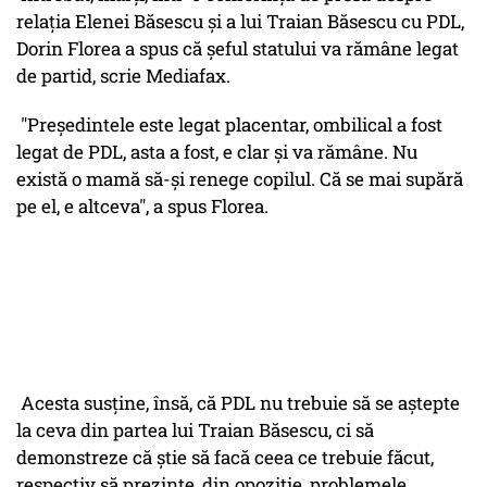
relaţia Elenei Băsescu şi a lui Traian Băsescu cu PDL,
Dorin Florea a spus că şeful statului va rămâne legat
de partid, scrie Mediafax.
"Preşedintele este legat placentar, ombilical a fost
legat de PDL, asta a fost, e clar şi va rămâne. Nu
există o mamă să-şi renege copilul. Că se mai supără
pe el, e altceva", a spus Florea.
Acesta susţine, însă, că PDL nu trebuie să se aştepte
la ceva din partea lui Traian Băsescu, ci să
demonstreze că ştie să facă ceea ce trebuie făcut,
respectiv să prezinte, din opoziţie, problemele