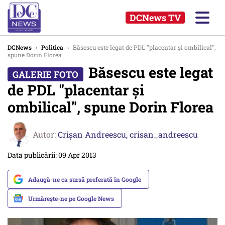
DCNews TV
DCNews
›
Politica
›
Băsescu este legat de PDL "placentar şi ombilical",
spune Dorin Florea
Băsescu este legat
de PDL "placentar şi
ombilical", spune Dorin Florea
Autor:
Crişan Andreescu,
crisan_andreescu
Data publicării: 09 Apr 2013
Adaugă-ne ca sursă preferată în Google
Urmărește-ne pe Google News