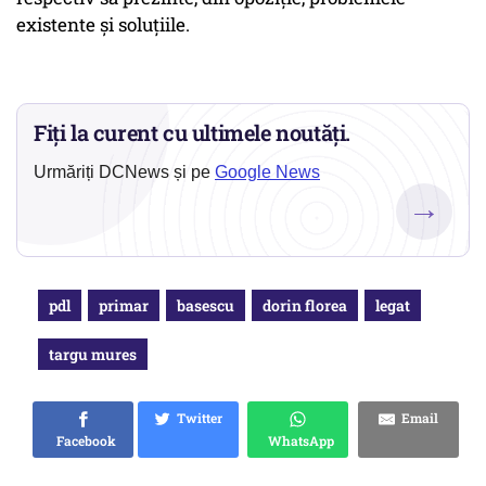
existente şi soluţiile.
Fiți la curent cu ultimele noutăți.
Urmăriți DCNews și pe
Google News
→
pdl
primar
basescu
dorin florea
legat
targu mures
Twitter
Email
Facebook
WhatsApp