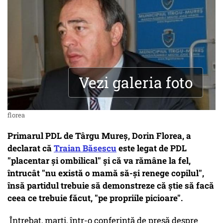
Vezi galeria foto
florea
Primarul PDL de Târgu Mureș, Dorin Florea, a
declarat că
Traian Băsescu
este legat de PDL
"placentar şi ombilical" şi că va rămâne la fel,
întrucât "nu există o mamă să-şi renege copilul",
însă partidul trebuie să demonstreze că ştie să facă
ceea ce trebuie făcut, "pe propriile picioare".
Întrebat, marţi, într-o conferinţă de presă despre