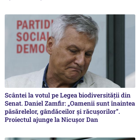
Scântei la votul pe Legea biodiversității din
Senat. Daniel Zamfir: „Oamenii sunt înaintea
păsărelelor, gândăceilor și răcușorilor”.
Proiectul ajunge la Nicușor Dan