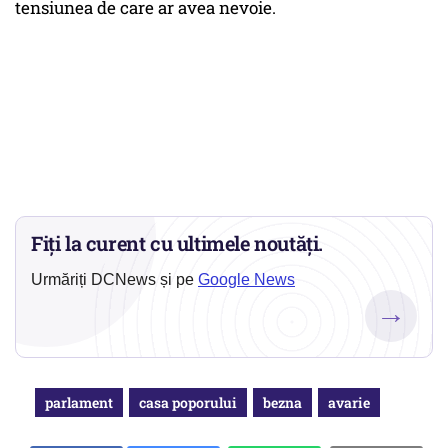
tensiunea de care ar avea nevoie.
Fiți la curent cu ultimele noutăți.
Urmăriți DCNews și pe
Google News
→
parlament
casa poporului
bezna
avarie