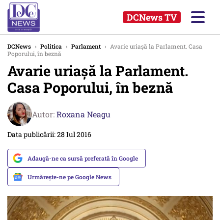
DCNews TV
DCNews
›
Politica
›
Parlament
›
Avarie uriașă la Parlament. Casa
Poporului, în beznă
Avarie uriașă la Parlament.
Casa Poporului, în beznă
Autor:
Roxana Neagu
Data publicării: 28 Iul 2016
Adaugă-ne ca sursă preferată în Google
Urmărește-ne pe Google News