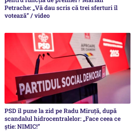
Petrache: „Vă dau scris că trei sferturi îl
votează” / video
PSD îl pune la zid pe Radu Miruță, după
scandalul hidrocentralelor: „Face ceea ce
știe: NIMIC!”