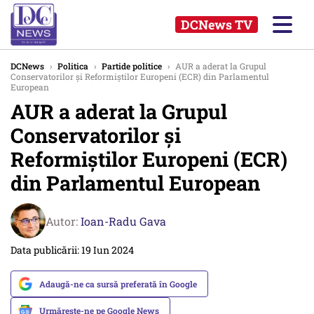
DCNews TV
DCNews
›
Politica
›
Partide politice
›
AUR a aderat la Grupul
Conservatorilor și Reformiștilor Europeni (ECR) din Parlamentul
European
AUR a aderat la Grupul
Conservatorilor și
Reformiștilor Europeni (ECR)
din Parlamentul European
Autor:
Ioan-Radu Gava
Data publicării: 19 Iun 2024
Adaugă-ne ca sursă preferată în Google
Urmărește-ne pe Google News