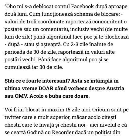
”Oho mi s-a deblocat contul Facebook după aproape
două luni. Cum funcționează schema de blocare: -
valuri de troli coordonate raportează concomitent o
postare sau un comentariu, inclusiv vechi (de multe
luni de zile) până algoritmul face poc și te blochează
- după - stau și așteaptă. Cu 2-3 zile înainte de
perioada de 30 de zile, raportează în valuri alte
postări vechi. Până face algoritmul poc și se
cumulează iar 30 de zile.
Știti ce e foarte interesant? Asta se întâmplă în
ultima vreme DOAR când vorbesc despre Austria
sau OMV. Acolo e buba care doare.
Voi fi iar blocat în maxim 15 zile aici. Oricum sunt pe
twitter care e mult superior, măcar acolo citești
chestii care te învață și chestii noi - aici nivelul e că
se ceartă Godină cu Recorder dacă un polițist din