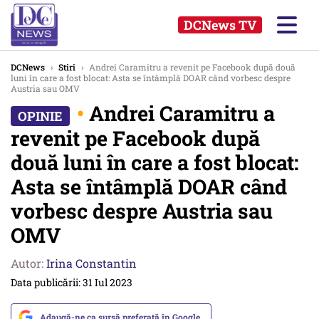
DCNews TV
DCNews
›
Stiri
›
Andrei Caramitru a revenit pe Facebook după două
luni în care a fost blocat: Asta se întâmplă DOAR când vorbesc despre
Austria sau OMV
•
Andrei Caramitru a
revenit pe Facebook după
două luni în care a fost blocat:
Asta se întâmplă DOAR când
vorbesc despre Austria sau
OMV
Autor:
Irina Constantin
Data publicării: 31 Iul 2023
Adaugă-ne ca sursă preferată în Google