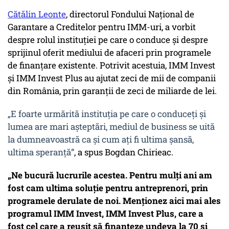
Cătălin Leonte
, directorul Fondului Naţional de
Garantare a Creditelor pentru IMM-uri, a vorbit
despre rolul instituției pe care o conduce și despre
sprijinul oferit mediului de afaceri prin programele
de finanțare existente. Potrivit acestuia, IMM Invest
și IMM Invest Plus au ajutat zeci de mii de companii
din România, prin garanții de zeci de miliarde de lei.
„E foarte urmărită instituția pe care o conduceți și
lumea are mari așteptări, mediul de business se uită
la dumneavoastră ca și cum ați fi ultima șansă,
ultima speranță”
, a spus Bogdan Chirieac.
„Ne bucură lucrurile acestea. Pentru mulți ani am
fost cam ultima soluție pentru antreprenori, prin
programele derulate de noi. Menționez aici mai ales
programul IMM Invest, IMM Invest Plus, care a
fost cel care a reușit să finanțeze undeva la 70 și