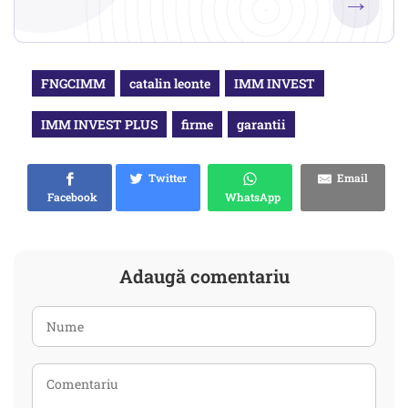
→
FNGCIMM
catalin leonte
IMM INVEST
IMM INVEST PLUS
firme
garantii
Twitter
Email
Facebook
WhatsApp
Adaugă comentariu