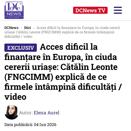
DCNews TV
DCNews
›
Stiri
›
Acces dificil la finanțare în Europa, în ciuda cererii
uriașe: Cătălin Leonte (FNGCIMM) explică de ce firmele întâmpină
dificultăți / video
Acces dificil la
finanțare în Europa, în ciuda
cererii uriașe: Cătălin Leonte
(FNGCIMM) explică de ce
firmele întâmpină dificultăți /
video
Autor:
Elena Aurel
Data publicării: 04 Iun 2026