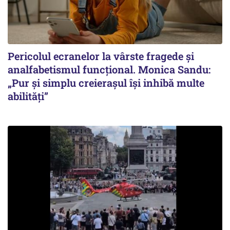
Pericolul ecranelor la vârste fragede și
analfabetismul funcțional. Monica Sandu:
„Pur și simplu creierașul își inhibă multe
abilități”