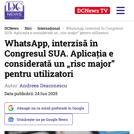
DCNews TV
DCNews
›
Stiri
›
Internațional
›
WhatsApp, interzisă în Congresul
SUA. Aplicația e considerată un „risc major” pentru utilizatori
WhatsApp, interzisă în
Congresul SUA. Aplicația e
considerată un „risc major”
pentru utilizatori
Autor:
Andreea Deaconescu
Data publicării: 24 Iun 2025
Adaugă-ne ca sursă preferată în Google
Urmărește-ne pe Google News