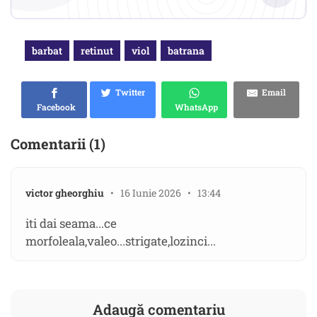
barbat
retinut
viol
batrana
Twitter
Email
Facebook
WhatsApp
Comentarii (1)
victor gheorghiu
• 16 Iunie 2026 • 13:44
iti dai seama...ce
morfoleala,valeo...strigate,lozinci...
Adaugă comentariu