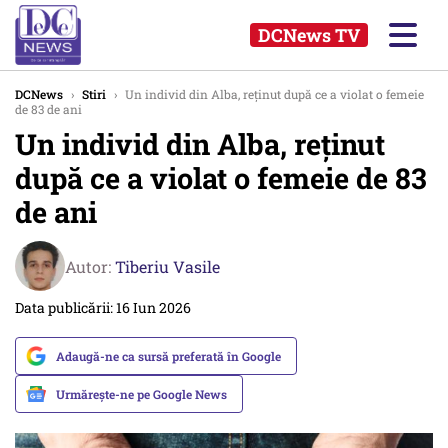
DCNews TV
DCNews
›
Stiri
›
Un individ din Alba, reținut după ce a violat o femeie
de 83 de ani
Un individ din Alba, reținut
după ce a violat o femeie de 83
de ani
Autor:
Tiberiu Vasile
Data publicării: 16 Iun 2026
Adaugă-ne ca sursă preferată în Google
Urmărește-ne pe Google News