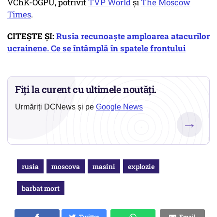
VChK-OGPU, potrivit
TVP World
și
The Moscow
Times
.
CITEȘTE ȘI:
Rusia recunoaște amploarea atacurilor
ucrainene. Ce se întâmplă în spatele frontului
Fiți la curent cu ultimele noutăți.
Urmăriți DCNews și pe
Google News
→
rusia
moscova
masini
explozie
barbat mort
Twitter
Email