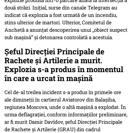
explozie produsă într-o parcare aflată la intersecția a
două străzi. Inițial, surse din canale Telegram au
indicat că explozia a fost urmată de un incendiu,
stins ulterior de martori. Ulterior, Comitetul de
Anchetă a anunțat descoperirea unui „obiect suspect
sub mașină” și detonarea controlată a acestuia.
Șeful Direcției Principale de
Rachete și Artilerie a murit.
Explozia s-a produs în momentul
în care a urcat în mașină
Cel de-al treilea incident s-a produs în primele ore
ale dimineții în cartierul Aviatorov din Balașiha,
regiunea Moscova, unde o altă mașină a explodat. În
urma deflagrației, conform informațiilor preliminare,
ar fi murit Damir Davîdov, șeful Direcției Principale
de Rachete și Artilerie (GRAU) din cadrul