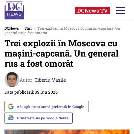
DCNews TV
DCNews
›
Stiri
›
Trei explozii în Moscova cu mașini-capcană. Un
general rus a fost omorât
Trei explozii în Moscova cu
mașini-capcană. Un general
rus a fost omorât
Autor:
Tiberiu Vasile
Data publicării: 09 Iun 2026
Adaugă-ne ca sursă preferată în Google
Urmărește-ne pe Google News