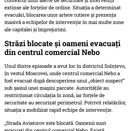
contextul unor alerte de securitate și intervenții
extinse ale forțelor de ordine. Situația a determinat
evacuări, blocarea unor artere rutiere și prezența
masivă a echipelor de intervenție în mai multe zone
ale capitalei și împrejurimi.
Străzi blocate și oameni evacuați
din centrul comercial Nebo
Unul dintre episoade a avut loc în districtul Solnțevo,
în vestul Moscovei, unde centrul comercial Nebo a
fost evacuat după descoperirea unui „obiect suspect”
sub șasiul unei mașini parcate. Autoritățile au
restricționat circulația în zonă, iar forțele de
securitate au securizat perimetrul. Potrivit relatărilor,
situația a mobilizat rapid echipe de intervenție.
„Strada Aviatorov este blocată. Oamenii sunt
evacuați din centrul comercial Nebo. Există