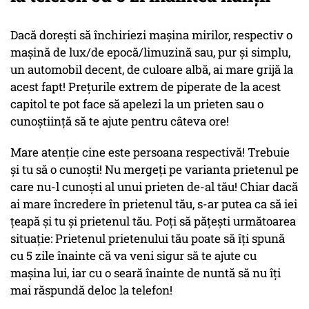
Dacă dorești să închiriezi mașina mirilor, respectiv o
mașină de lux/de epocă/limuzină sau, pur și simplu,
un automobil decent, de culoare albă, ai mare grijă la
acest fapt! Prețurile extrem de piperate de la acest
capitol te pot face să apelezi la un prieten sau o
cunoștiință să te ajute pentru câteva ore!
Mare atenție cine este persoana respectivă! Trebuie
și tu să o cunoști! Nu mergeți pe varianta prietenul pe
care nu-l cunoști al unui prieten de-al tău! Chiar dacă
ai mare încredere în prietenul tău, s-ar putea ca să iei
țeapă și tu și prietenul tău. Poți să pățești următoarea
situație: Prietenul prietenului tău poate să îți spună
cu 5 zile înainte că va veni sigur să te ajute cu
mașina lui, iar cu o seară înainte de nuntă să nu îți
mai răspundă deloc la telefon!