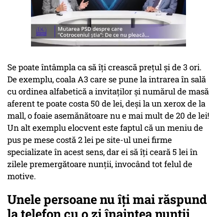
Se poate întâmpla ca să îți crească prețul și de 3 ori.
De exemplu, coala A3 care se pune la intrarea în sală
cu ordinea alfabetică a invitaților și numărul de masă
aferent te poate costa 50 de lei, deși la un xerox de la
mall, o foaie asemănătoare nu e mai mult de 20 de lei!
Un alt exemplu elocvent este faptul că un meniu de
pus pe mese costă 2 lei pe site-ul unei firme
specializate în acest sens, dar ei să îți ceară 5 lei în
zilele premergătoare nunții, invocând tot felul de
motive.
Unele persoane nu îți mai răspund
la telefon cu o zi înaintea nunții