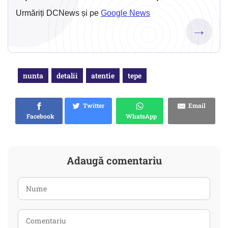
Urmăriți DCNews și pe
Google News
→
nunta
detalii
atentie
tepe
Twitter
Email
Facebook
WhatsApp
Adaugă comentariu