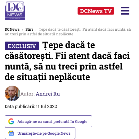
DCNews TV
DCNews
›
Stiri
›
Țepe dacă te căsătorești. Fii atent dacă faci nuntă, să
nu treci prin astfel de situații neplăcute
Țepe dacă te
căsătorești. Fii atent dacă faci
nuntă, să nu treci prin astfel
de situații neplăcute
Autor:
Andrei Itu
Data publicării: 11 Iul 2022
Adaugă-ne ca sursă preferată în Google
Urmărește-ne pe Google News