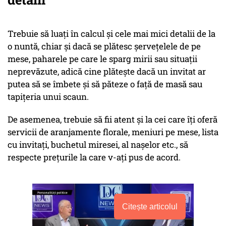
Trebuie să luați în calcul și cele mai mici detalii de la
o nuntă, chiar și dacă se plătesc șervețelele de pe
mese, paharele pe care le sparg mirii sau situații
neprevăzute, adică cine plătește dacă un invitat ar
putea să se îmbete și să păteze o față de masă sau
tapițeria unui scaun.
De asemenea, trebuie să fii atent și la cei care îți oferă
servicii de aranjamente florale, meniuri pe mese, lista
cu invitați, buchetul miresei, al nașelor etc., să
respecte prețurile la care v-ați pus de acord.
Citește articolul