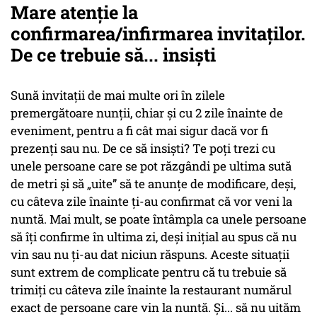
Mare atenție la
confirmarea/infirmarea invitaților.
De ce trebuie să... insiști
Sună invitații de mai multe ori în zilele
premergătoare nunții, chiar și cu 2 zile înainte de
eveniment, pentru a fi cât mai sigur dacă vor fi
prezenți sau nu. De ce să insiști? Te poți trezi cu
unele persoane care se pot răzgândi pe ultima sută
de metri și să „uite” să te anunțe de modificare, deși,
cu câteva zile înainte ți-au confirmat că vor veni la
nuntă. Mai mult, se poate întâmpla ca unele persoane
să îți confirme în ultima zi, deși inițial au spus că nu
vin sau nu ți-au dat niciun răspuns. Aceste situații
sunt extrem de complicate pentru că tu trebuie să
trimiți cu câteva zile înainte la restaurant numărul
exact de persoane care vin la nuntă. Și... să nu uităm