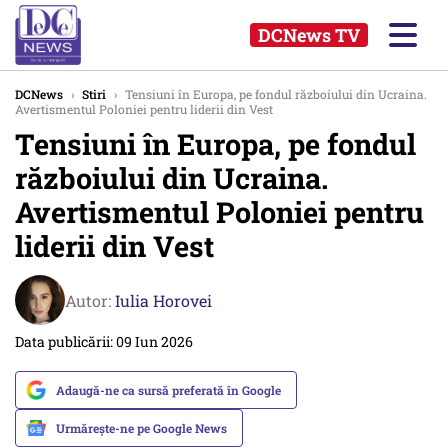
DCNews TV
DCNews
›
Stiri
›
Tensiuni în Europa, pe fondul războiului din Ucraina.
Avertismentul Poloniei pentru liderii din Vest
Tensiuni în Europa, pe fondul
războiului din Ucraina.
Avertismentul Poloniei pentru
liderii din Vest
Autor:
Iulia Horovei
Data publicării: 09 Iun 2026
Adaugă-ne ca sursă preferată în Google
Urmărește-ne pe Google News