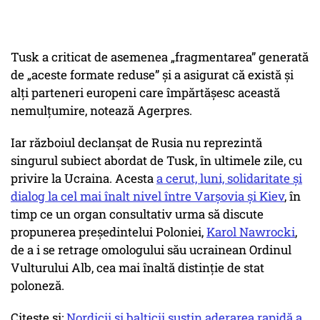
Tusk a criticat de asemenea „fragmentarea” generată
de „aceste formate reduse” şi a asigurat că există şi
alţi parteneri europeni care împărtăşesc această
nemulţumire, notează Agerpres.
Iar războiul declanșat de Rusia nu reprezintă
singurul subiect abordat de Tusk, în ultimele zile, cu
privire la Ucraina. Acesta
a cerut, luni, solidaritate şi
dialog la cel mai înalt nivel între Varşovia şi Kiev
, în
timp ce un organ consultativ urma să discute
propunerea preşedintelui Poloniei,
Karol Nawrocki
,
de a i se retrage omologului său ucrainean Ordinul
Vulturului Alb, cea mai înaltă distinţie de stat
poloneză.
Citește și:
Nordicii şi balticii susțin aderarea rapidă a