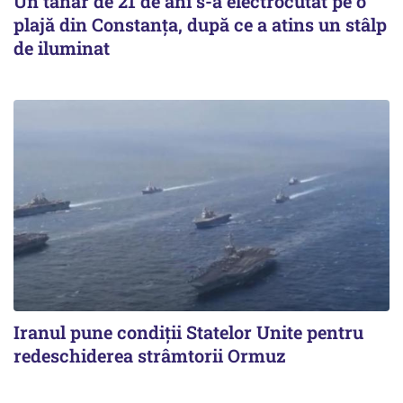
Un tânăr de 21 de ani s-a electrocutat pe o
plajă din Constanța, după ce a atins un stâlp
de iluminat
Iranul pune condiții Statelor Unite pentru
redeschiderea strâmtorii Ormuz