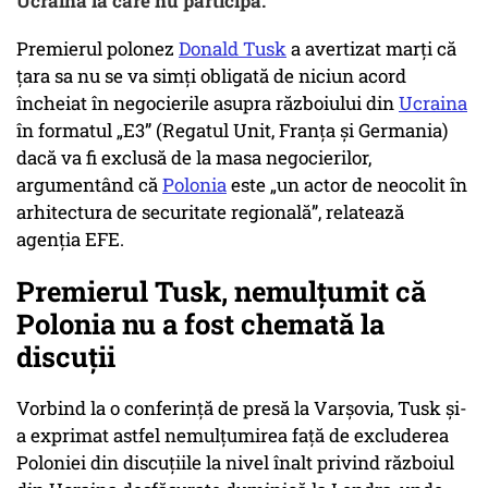
Ucraina la care nu participă.
Premierul polonez
Donald Tusk
a avertizat marţi că
ţara sa nu se va simţi obligată de niciun acord
încheiat în negocierile asupra războiului din
Ucraina
în formatul „E3” (Regatul Unit, Franţa şi Germania)
dacă va fi exclusă de la masa negocierilor,
argumentând că
Polonia
este „un actor de neocolit în
arhitectura de securitate regională”, relatează
agenţia EFE.
Premierul Tusk, nemulțumit că
Polonia nu a fost chemată la
discuții
Vorbind la o conferinţă de presă la Varşovia, Tusk şi-
a exprimat astfel nemulţumirea faţă de excluderea
Poloniei din discuţiile la nivel înalt privind războiul