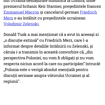
din Ucraina desfăşurate duminică la Londra, unde
premierul britanic Keir Starmer, preşedintele francez
Emmanuel Macron
şi cancelarul german
Friedrich
Merz
s-au întâlnit cu preşedintele ucrainean
Volodimir Zelenski
.
Donald Tusk a mai menţionat că a avut în aceeaşi zi
„o discuţie extinsă” cu Friedrich Merz, care l-a
informat despre detaliile întâlnirii cu Zelenski, şi
căruia i-a transmis în această convorbire că, „din
perspectiva Poloniei, nu vom fi obligaţi şi nu vom
respecta niciun acord la care nu participăm” întrucât
„Polonia este o verigă absolut esenţială pentru
discuţii serioase asupra viitorului Ucrainei şi al
regiunii".