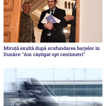
Miruță exultă după scufundarea barjelor în
Dunăre: "Am câștigat opt centimetri"