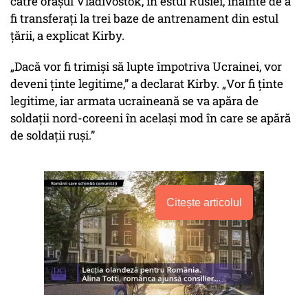
către orașul Vladivostok, în estul Rusiei, înainte de a
fi transferați la trei baze de antrenament din estul
țării, a explicat Kirby.
„Dacă vor fi trimiși să lupte împotriva Ucrainei, vor
deveni ținte legitime,” a declarat Kirby. „Vor fi ținte
legitime, iar armata ucraineană se va apăra de
soldații nord-coreeni în același mod în care se apără
de soldații ruși.”
Citește articolul