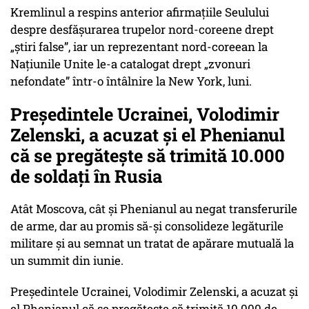
Kremlinul a respins anterior afirmațiile Seulului
despre desfășurarea trupelor nord-coreene drept
„știri false”, iar un reprezentant nord-coreean la
Națiunile Unite le-a catalogat drept „zvonuri
nefondate” într-o întâlnire la New York, luni.
Președintele Ucrainei, Volodimir
Zelenski, a acuzat și el Phenianul
că se pregătește să trimită 10.000
de soldați în Rusia
Atât Moscova, cât și Phenianul au negat transferurile
de arme, dar au promis să-și consolideze legăturile
militare și au semnat un tratat de apărare mutuală la
un summit din iunie.
Președintele Ucrainei, Volodimir Zelenski, a acuzat și
el Phenianul că se pregătește să trimită 10.000 de