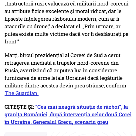
„Instructorii ruși evaluează că militarii nord-coreeni
au atribute fizice excelente și moral ridicat, dar le
lipsește înțelegerea războiului modern, cum ar fi
atacurile cu drone,” a declarat el. „Prin urmare, ar
putea exista multe victime dacă vor fi desfășurați pe
front.”
Marți, biroul prezidențial al Coreei de Sud a cerut
retragerea imediată a trupelor nord-coreene din
Rusia, avertizând că ar putea lua în considerare
furnizarea de arme letale Ucrainei dacă legăturile
militare dintre acestea devin prea strânse, conform
The Guardian.
CITEȘTE ȘI:
”Cea mai neagră situație de război”, la
granița României, după intervenția celor două Corei
în Ucraina. Generalul Grecu, scenariu greu