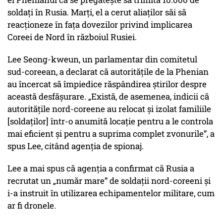
soldați în Rusia. Marți, el a cerut aliaților săi să
reacționeze în fața dovezilor privind implicarea
Coreei de Nord în războiul Rusiei.
Lee Seong-kweun, un parlamentar din comitetul
sud-coreean, a declarat că autoritățile de la Phenian
au încercat să împiedice răspândirea știrilor despre
această desfășurare. „Există, de asemenea, indicii că
autoritățile nord-coreene au relocat și izolat familiile
[soldaților] într-o anumită locație pentru a le controla
mai eficient și pentru a suprima complet zvonurile”, a
spus Lee, citând agenția de spionaj.
Lee a mai spus că agenția a confirmat că Rusia a
recrutat un „număr mare” de soldații nord-coreeni și
i-a instruit în utilizarea echipamentelor militare, cum
ar fi dronele.