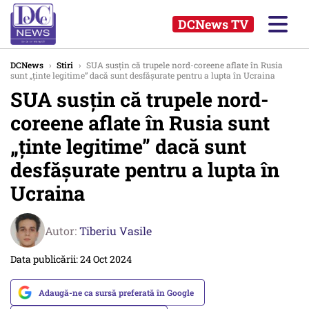
DCNews TV
DCNews
›
Stiri
›
SUA susțin că trupele nord-coreene aflate în Rusia
sunt „ținte legitime” dacă sunt desfășurate pentru a lupta în Ucraina
SUA susțin că trupele nord-
coreene aflate în Rusia sunt
„ținte legitime” dacă sunt
desfășurate pentru a lupta în
Ucraina
Autor:
Tiberiu Vasile
Data publicării: 24 Oct 2024
Adaugă-ne ca sursă preferată în Google