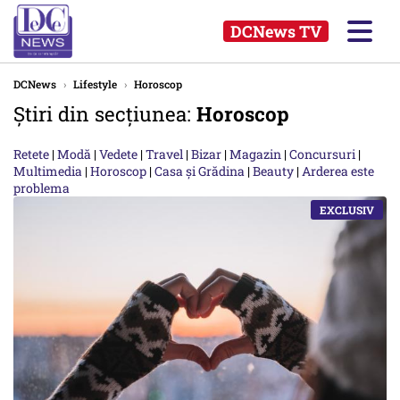
DCNews TV
DCNews
›
Lifestyle
›
Horoscop
Știri din secțiunea:
Horoscop
Retete
|
Modă
|
Vedete
|
Travel
|
Bizar
|
Magazin
|
Concursuri
|
Multimedia
|
Horoscop
|
Casa și Grădina
|
Beauty
|
Arderea este
problema