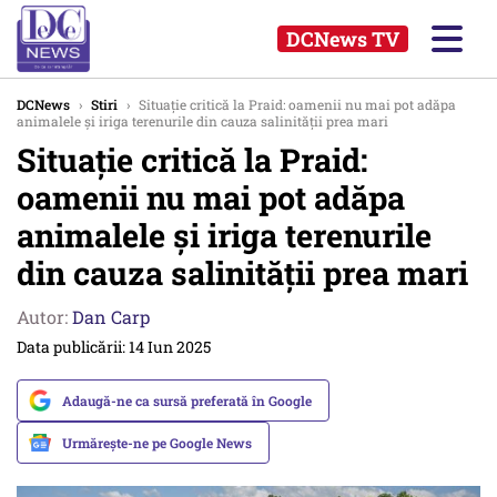
DCNews TV
DCNews
›
Stiri
›
Situație critică la Praid: oamenii nu mai pot adăpa
animalele și iriga terenurile din cauza salinității prea mari
Situație critică la Praid:
oamenii nu mai pot adăpa
animalele și iriga terenurile
din cauza salinității prea mari
Autor:
Dan Carp
Data publicării: 14 Iun 2025
Adaugă-ne ca sursă preferată în Google
Urmărește-ne pe Google News