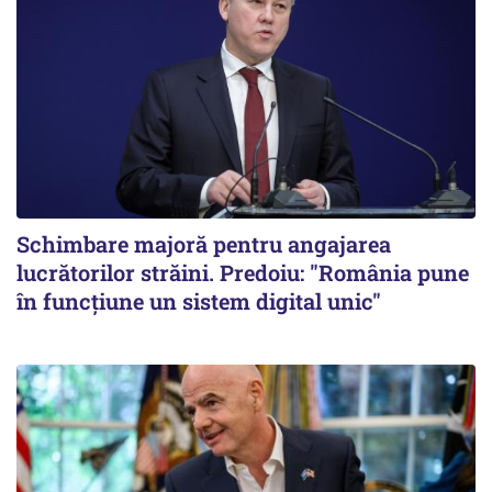
Schimbare majoră pentru angajarea
lucrătorilor străini. Predoiu: "România pune
în funcțiune un sistem digital unic"