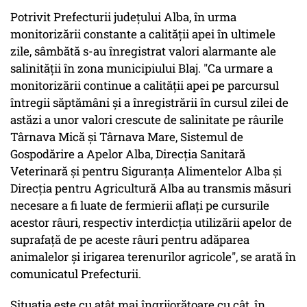
Potrivit Prefecturii judeţului Alba, în urma
monitorizării constante a calității apei în ultimele
zile, sâmbătă s-au înregistrat valori alarmante ale
salinității în zona municipiului Blaj. "Ca urmare a
monitorizării continue a calităţii apei pe parcursul
întregii săptămâni şi a înregistrării în cursul zilei de
astăzi a unor valori crescute de salinitate pe râurile
Târnava Mică şi Târnava Mare, Sistemul de
Gospodărire a Apelor Alba, Direcţia Sanitară
Veterinară şi pentru Siguranţa Alimentelor Alba şi
Direcţia pentru Agricultură Alba au transmis măsuri
necesare a fi luate de fermierii aflaţi pe cursurile
acestor râuri, respectiv interdicţia utilizării apelor de
suprafaţă de pe aceste râuri pentru adăparea
animalelor şi irigarea terenurilor agricole", se arată în
comunicatul Prefecturii.
Situația este cu atât mai îngrijorătoare cu cât, în