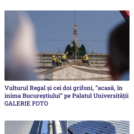
Vulturul Regal și cei doi grifoni, ”acasă, în
inima Bucureștiului” pe Palatul Universității
GALERIE FOTO