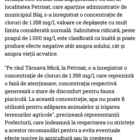
localitatea Petrisat, care aparține administrativ de
municipiul Blaj, s-a înregistrat o concentrație de
cloruri de 1.358 mg/l, valoare ce depășește cu mult
limita considerată normală. Salinitatea ridicată, peste
pragul de 1.000 mg/l, este clasificată ca înaltă și poate
produce efecte negative atât asupra solului, cât și
asupra vieții acvatice.
"Pe râul Târnava Mică, la Petrisat, s-a înregistrat o
concentraţie de cloruri de 1.358 mg/l, care reprezintă
o fază de atenţionare; concentraţia respectivă
generează o stare de disconfort pentru fauna
piscicolă. La această concentraţie, apa nu poate fi
utilizată pentru adăparea animalelor şi irigarea
terenurilor agricole", precizează reprezentanţii
Prefecturii, care îndeamnă la respectarea cu strictețe
a acestor recomandări pentru a evita eventuale
efecte nocive în agricultură sau în creșterea