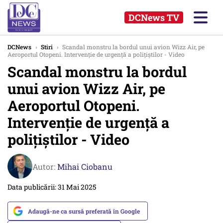
DCNews TV
DCNews
›
Stiri
›
Scandal monstru la bordul unui avion Wizz Air, pe
Aeroportul Otopeni. Intervenţie de urgenţă a poliţiştilor - Video
Scandal monstru la bordul
unui avion Wizz Air, pe
Aeroportul Otopeni.
Intervenţie de urgenţă a
poliţiştilor - Video
Autor:
Mihai Ciobanu
Data publicării: 31 Mai 2025
Adaugă-ne ca sursă preferată în Google