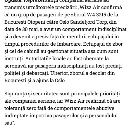
transmis următoarele precizări:
„Wizz Air confirmă
că un grup de pasageri de pe zborul W4 3215 de la
București Otopeni către Oslo Sandefjord Torp, din
data de 30 mai, a avut un comportament indisciplinat
și a devenit agresiv față de membrii echipajului în
timpul procedurilor de îmbarcare. Echipajul de zbor
și cel de cabină au gestionat situația așa cum sunt
instruiți. Autoritățile locale au fost chemate la
aeronavă, iar pasagerii indisciplinați au fost predați
poliției și debarcați. Ulterior, zborul a decolat din
București și a ajuns la Oslo.
Siguranța și securitatea sunt principalele priorități
ale companiei aeriene, iar Wizz Air reafirmă că are
toleranță zero față de comportamentele abuzive
îndreptate împotriva pasagerilor și a personalului
său”.