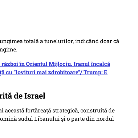
ngimea totală a tunelurilor, indicând doar că
ungime.
 război în Orientul Mijlociu. Iranul încalcă
nță cu ”lovituri mai zdrobitoare”/ Trump: E
ită de Israel
mai această fortăreaţă strategică, construită de
e domină sudul Libanului şi o parte din nordul