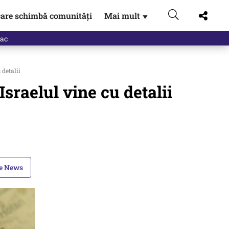
are schimbă comunități
Mai mult
▼
 detalii
Israelul vine cu detalii
le News