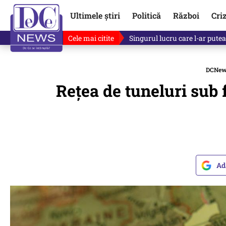
Ultimele știri
Politică
Război
Cri
Cele mai citite
Ce se întâmplă cu primul bulet
DCNew
Reţea de tuneluri sub f
Ad