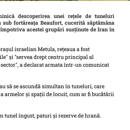
inică descoperirea unei reţele de tuneluri
h sub fortăreaţa Beaufort, cucerită săptămâna
 împotriva acestei grupări susţinute de Iran în
oraşul israelian Metula, reţeaua a fost
ile" şi "servea drept centru principal al
t sector", a declarat armata într-un comunicat
au să se ascundă simultan în tuneluri, care
 armelor şi spaţii de locuit, cum ar fi bucătării
n tunel îngust, paturi şi rezerve de hrană.