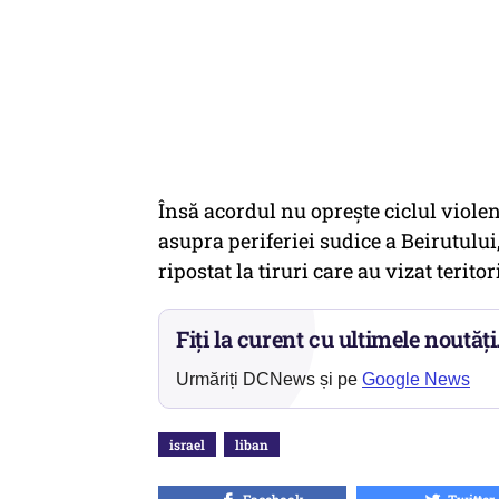
Însă acordul nu opreşte ciclul violen
asupra periferiei sudice a Beirutului
ripostat la tiruri care au vizat teritor
Fiți la curent cu ultimele noutăți
Urmăriți DCNews și pe
Google News
israel
liban