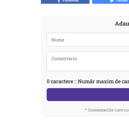
Facebook
Twitter
Adau
0
caractere :: Număr maxim de car
* Comentariile care co