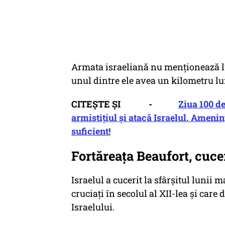
Armata israeliană nu menţionează lu
unul dintre ele avea un kilometru l
CITEȘTE ȘI -
Ziua 100 de
armistițiul și atacă Israelul. Ameni
suficient!
Fortăreața Beaufort, cucer
Israelul a cucerit la sfârşitul lunii 
cruciaţi în secolul al XII-lea şi car
Israelului.