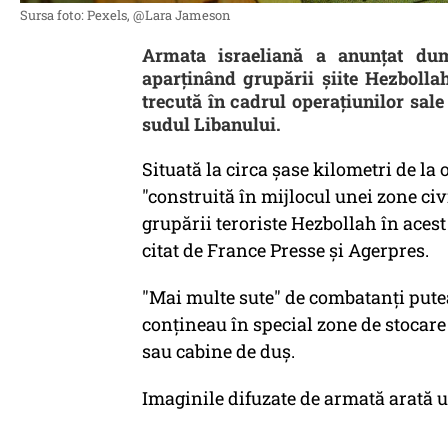
Sursa foto: Pexels, @Lara Jameson
Armata israeliană a anunţat dum
aparţinând grupării şiite Hezbolla
trecută în cadrul operaţiunilor sale
sudul Libanului.
Situată la circa şase kilometri de la 
"construită în mijlocul unei zone civ
grupării teroriste Hezbollah în aces
citat de France Presse și Agerpres.
"Mai multe sute" de combatanţi pute
conţineau în special zone de stocare a
sau cabine de duş.
Imaginile difuzate de armată arată u