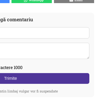
WhatsApp
Email
gă comentariu
actere 1000
Trimite
ntin limbaj vulgar vor fi suspendate