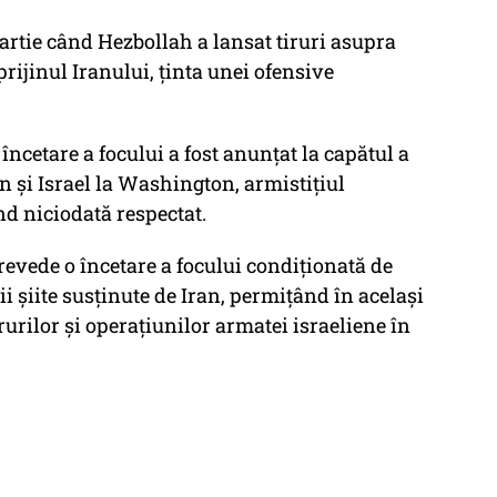
artie când Hezbollah a lansat tiruri asupra
prijinul Iranului, ţinta unei ofensive
ncetare a focului a fost anunţat la capătul a
n şi Israel la Washington, armistiţiul
nd niciodată respectat.
revede o încetare a focului condiţionată de
ii şiite susţinute de Iran, permiţând în acelaşi
rurilor şi operaţiunilor armatei israeliene în