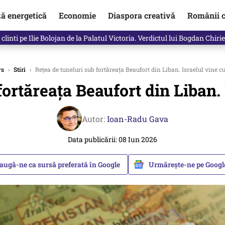
ză energetică
Economie
Diaspora creativă
Românii c
in electronic, decizia luată astăzi de Guvern pentru toți românii
s
›
Stiri
›
Reţea de tuneluri sub fortăreaţa Beaufort din Liban. Israelul vine cu
ortăreaţa Beaufort din Liban. 
Autor:
Ioan-Radu Gava
Data publicării: 08 Iun 2026
augă-ne ca sursă preferată în Google
Urmărește-ne pe Goog