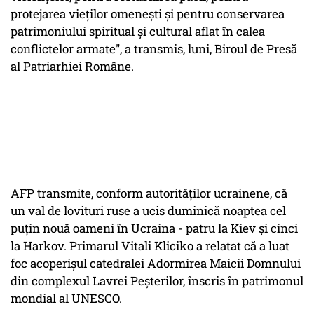
protejarea vieţilor omeneşti şi pentru conservarea
patrimoniului spiritual şi cultural aflat în calea
conflictelor armate", a transmis, luni, Biroul de Presă
al Patriarhiei Române.
AFP transmite, conform autorităților ucrainene, că
un val de lovituri ruse a ucis duminică noaptea cel
puţin nouă oameni în Ucraina - patru la Kiev şi cinci
la Harkov. Primarul Vitali Kliciko a relatat că a luat
foc acoperişul catedralei Adormirea Maicii Domnului
din complexul Lavrei Peşterilor, înscris în patrimonul
mondial al UNESCO.