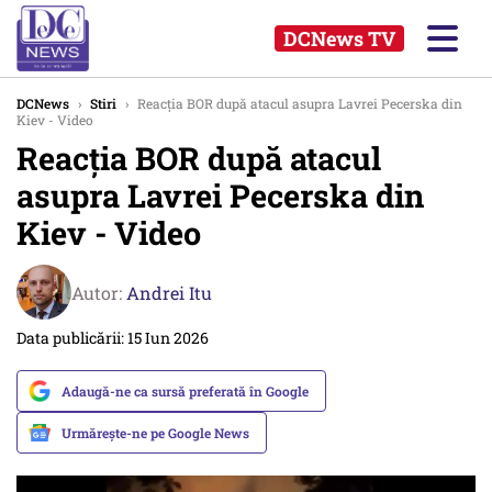
DCNews TV
DCNews
›
Stiri
›
Reacția BOR după atacul asupra Lavrei Pecerska din
Kiev - Video
Reacția BOR după atacul
asupra Lavrei Pecerska din
Kiev - Video
Autor:
Andrei Itu
Data publicării: 15 Iun 2026
Adaugă-ne ca sursă preferată în Google
Urmărește-ne pe Google News