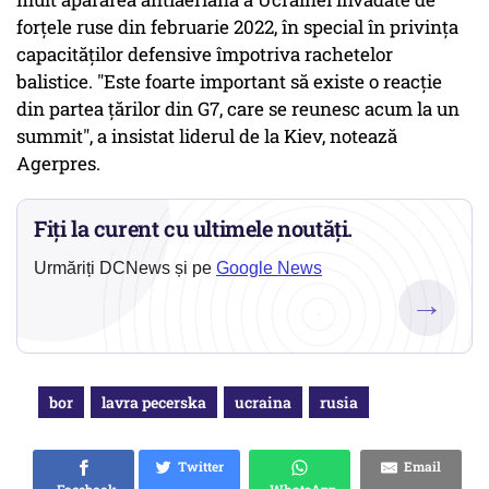
forţele ruse din februarie 2022, în special în privinţa
capacităţilor defensive împotriva rachetelor
balistice. "Este foarte important să existe o reacţie
din partea ţărilor din G7, care se reunesc acum la un
summit", a insistat liderul de la Kiev, notează
Agerpres.
Fiți la curent cu ultimele noutăți.
Urmăriți DCNews și pe
Google News
→
bor
lavra pecerska
ucraina
rusia
Twitter
Email