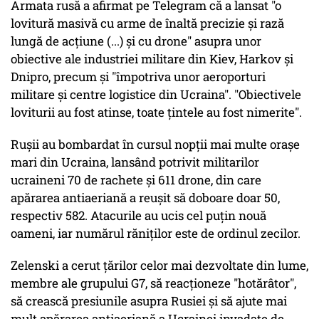
Armata rusă a afirmat pe Telegram că a lansat "o
lovitură masivă cu arme de înaltă precizie şi rază
lungă de acţiune (...) şi cu drone" asupra unor
obiective ale industriei militare din Kiev, Harkov şi
Dnipro, precum şi "împotriva unor aeroporturi
militare şi centre logistice din Ucraina". "Obiectivele
loviturii au fost atinse, toate ţintele au fost nimerite".
Ruşii au bombardat în cursul nopţii mai multe oraşe
mari din Ucraina, lansând potrivit militarilor
ucraineni 70 de rachete şi 611 drone, din care
apărarea antiaeriană a reuşit să doboare doar 50,
respectiv 582. Atacurile au ucis cel puţin nouă
oameni, iar numărul răniţilor este de ordinul zecilor.
Zelenski a cerut ţărilor celor mai dezvoltate din lume,
membre ale grupului G7, să reacţioneze "hotărâtor",
să crească presiunile asupra Rusiei şi să ajute mai
mult apărarea antiaeriană a Ucrainei invadate de