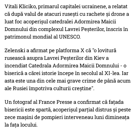
Vitali Kliciko, primarul capitalei ucrainene, a relatat
că după valul de atacuri ruseşti cu rachete şi drone a
luat foc acoperişul catedralei Adormirea Maicii
Domnului din complexul Lavrei Peşterilor, înscris în
patrimonul mondial al UNESCO.
Zelenski a afirmat pe platforma X că "o lovitură
rusească asupra Lavrei Peşterilor din Kiev a
incendiat Catedrala Adormirea Maicii Domnului - o
biserică a cărei istorie începe în secolul al XI-lea. Iar
asta este una din cele mai grave crime de până acum
ale Rusiei împotriva culturii creştine".
Un fotograf al France Presse a confirmat că faţada
bisericii este spartă, acoperişul parţial distrus şi peste
zece maşini de pompieri interveneau luni dimineaţa
la faţa locului.