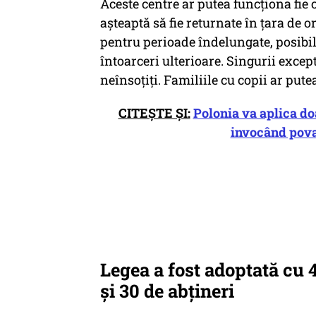
Aceste centre ar putea funcționa fie c
așteaptă să fie returnate în țara de o
pentru perioade îndelungate, posibil 
întoarceri ulterioare. Singurii excep
neînsoțiți. Familiile cu copii ar putea
CITEȘTE ȘI:
Polonia va aplica do
invocând pova
Legea a fost adoptată cu 
și 30 de abțineri