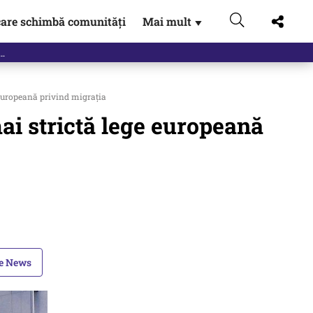
are schimbă comunități
Mai mult
▼
 europeană privind migrația
ai strictă lege europeană
le News