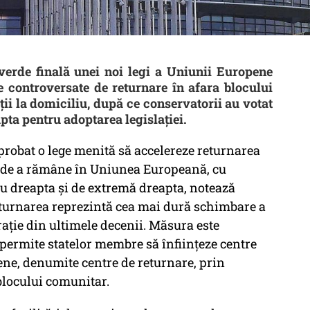
erde finală unei noi legi a Uniunii Europene
e controversate de returnare în afara blocului
ii la domiciliu, după ce conservatorii au votat
pta pentru adoptarea legislației.
robat o lege menită să accelereze returnarea
l de a rămâne în Uniunea Europeană, cu
tru dreapta și de extremă dreapta, notează
turnarea reprezintă cea mai dură schimbare a
rație din ultimele decenii. Măsura este
permite statelor membre să înființeze centre
ene, denumite centre de returnare, prin
 blocului comunitar.