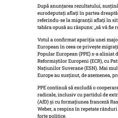
După anunțarea rezultatului, susținăt
eurodeputați aflați în partea dreaptă
referindu-se la migranții aflați în 
tabăra opusă au răspuns:
„să vă fie 
Votul a confirmat apariția unei majo
European în ceea ce privește migrați
Popular European (PPE) s-a aliniat 
Reformiștilor Europeni (ECR), cu Pat
Națiunilor Suverane (ESN). Mai mulț
Europe au susținut, de asemenea, pro
PPE continuă să excludă o cooperare 
radicale, inclusiv cu partidul de e
(AfD) și cu formațiunea franceză R
Weber, a respins în repetate rânduri 
forțe politice.