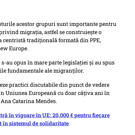
oturile acestor grupuri sunt importante pentru
privind migrația, astfel se construiește o
ia centristă tradițională formată din PPE,
enew Europe.
a s-au opus în mare parte legislației și au spus
ile fundamentale ale migranților.
ze practici discutabile din punct de vedere
ut în Uniunea Europeană cu doar câțiva ani în
t Ana Catarina Mendes.
tră în vigoare în UE: 20.000 € pentru fiecare
t în sistemul de solidaritate