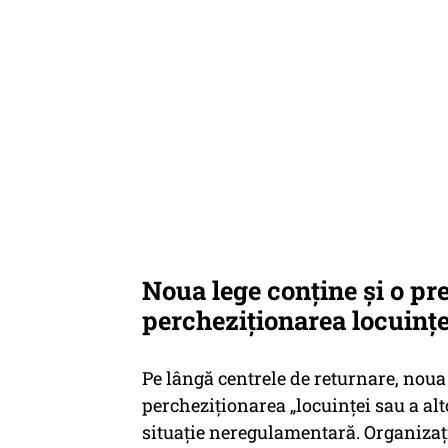
Noua lege conține și o pr
percheziționarea locuințe
Pe lângă centrele de returnare, noua
percheziționarea
„locuinței sau a al
situație neregulamentară. Organizaț