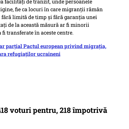
a facilități de tranzit, unde persoanele
rigine, fie ca locuri în care migranții rămân
fără limită de timp și fără garanția unei
tați de la această măsură ar fi minorii
 fi transferate în aceste centre.
ar parțial Pactul european privind migrația,
ra refugiaților ucraineni
418 voturi pentru, 218 împotrivă