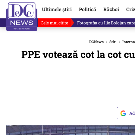
Ultimele știri
Politică
Război
Cri
Cele mai citite
Lucruri neștiute despre Mihai 
DCNews
›
Stiri
›
Interna
PPE votează cot la cot c
Ad