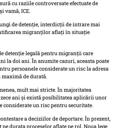
sură cu raziile controversate efectuate de
și vamă, ICE.
ngi de detenție, interdicții de intrare mai
ificarea migranților aflați în situație
 detenție legală pentru migranții care
luni la doi ani. În anumite cazuri, aceasta poate
pentru persoanele considerate un risc la adresa
tă maximă de durată.
emenea, mult mai stricte. În majoritatea
 zece ani și există posibilitatea aplicării unor
e considerate un risc pentru securitate.
ontestare a deciziilor de deportare. În prezent,
pe durata proceselor aflate pe rol. Noua lege