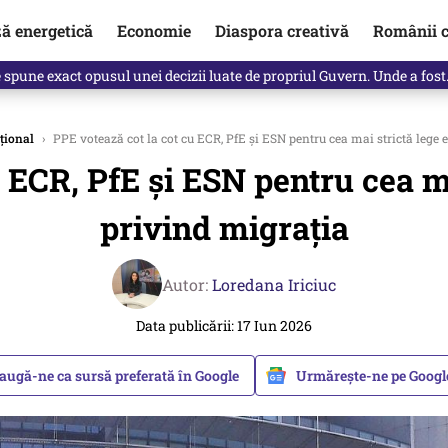
ză energetică
Economie
Diaspora creativă
Românii c
Vîrdol, dezvăluite de o colegă. Povestea pilotului militar dincolo de…
țional
›
PPE votează cot la cot cu ECR, PfE și ESN pentru cea mai strictă lege
u ECR, PfE și ESN pentru cea m
privind migrația
Autor:
Loredana Iriciuc
Data publicării: 17 Iun 2026
augă-ne ca sursă preferată în Google
Urmărește-ne pe Goog