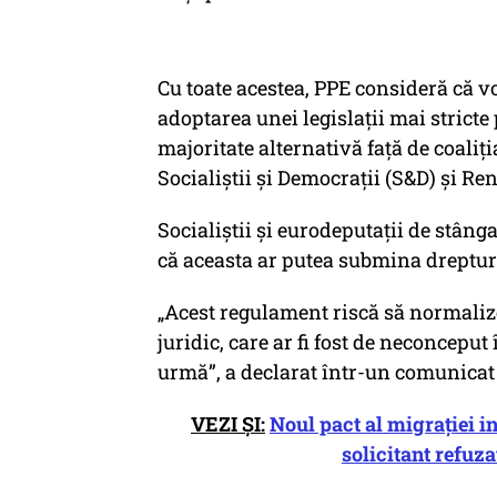
Cu toate acestea, PPE consideră că v
adoptarea unei legislații mai stricte 
majoritate alternativă față de coaliț
Socialiștii și Democrații (S&D) și R
Socialiștii și eurodeputații de stâng
că aceasta ar putea submina dreptur
„Acest regulament riscă să normalize
juridic, care ar fi fost de neconcep
urmă”,
a declarat într-un comunica
VEZI ȘI:
Noul pact al migrației in
solicitant refuza