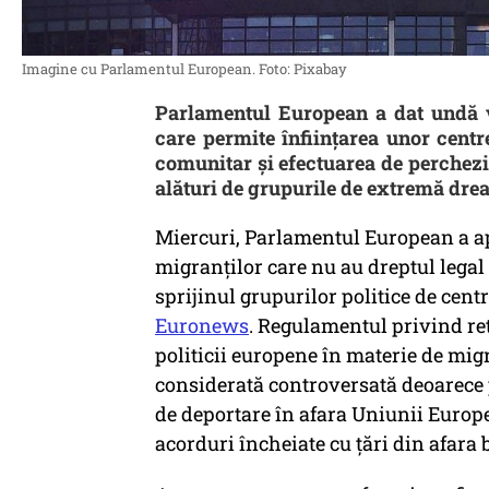
Imagine cu Parlamentul European. Foto: Pixabay
Parlamentul European a dat undă v
care permite înființarea unor centr
comunitar și efectuarea de percheziț
alături de grupurile de extremă drea
Miercuri, Parlamentul European a ap
migranților care nu au dreptul lega
sprijinul grupurilor politice de cen
Euronews
. Regulamentul privind re
politicii europene în materie de mig
considerată controversată deoarece 
de deportare în afara Uniunii Europ
acorduri încheiate cu țări din afara