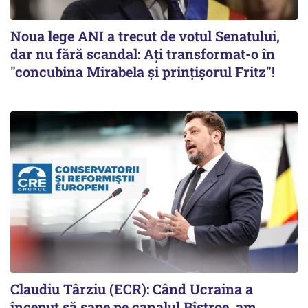
Noua lege ANI a trecut de votul Senatului,
dar nu fără scandal: Ați transformat-o în
"concubina Mirabela şi prinţişorul Fritz"!
Claudiu Târziu (ECR): Când Ucraina a
început să sape pe canalul Bîstroe, am