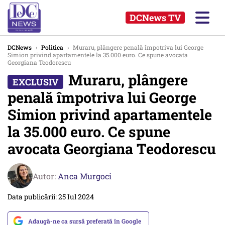
DCNews TV
DCNews
›
Politica
›
Muraru, plângere penală împotriva lui George
Simion privind apartamentele la 35.000 euro. Ce spune avocata
Georgiana Teodorescu
Muraru, plângere
penală împotriva lui George
Simion privind apartamentele
la 35.000 euro. Ce spune
avocata Georgiana Teodorescu
Autor:
Anca Murgoci
Data publicării: 25 Iul 2024
Adaugă-ne ca sursă preferată în Google