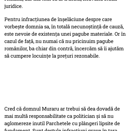
juridice.
Pentru infracțiunea de înșelăciune despre care
vorbește domnia sa, în totală necunoștință de cauză,
este nevoie de existența unei pagube materiale. Or în
cazul de față, nu numai că nu pricinuim pagube
românilor, ba chiar din contră, încercăm să îi ajutăm
să cumpere locuințe la prețuri rezonabile.
Cred că domnul Muraru ar trebui să dea dovadă de
mai multă responsabilitate ca politician și să nu
aglomereze inutil Parchetele cu plângeri lipsite de
fundament. Sunt destule infracțiuni grave în țara