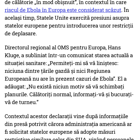
de călătorie „în mod obișnuit”, în contextul în care
riscul de Ebola în Europa este considerat scăzut
. În
același timp, Statele Unite exercită presiuni asupra
statelor europene pentru introducerea unor restricții
de deplasare.
Directorul regional al OMS pentru Europa, Hans
Kluge, a subliniat într-un comunicat starea actuală a
situației sanitare: „Permiteți-mi să vă liniștesc:
niciuna dintre țările gazdă și nici Regiunea
Europeană nu are în prezent cazuri de Ebola”. El a
adăugat: „Nu există niciun motiv să vă schimbați
planurile. Călătoriți normal, informați-vă și bucurați-
vă de turneu.”
Contextul acestor declarații vine după informațiile
din presă potrivit cărora administrația americană ar
fi solicitat statelor europene să adopte măsuri
restrictive similare celor din SUA, vizând persoanele