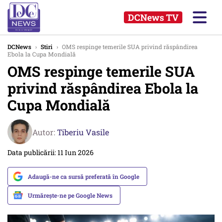
DCNews TV
DCNews
›
Stiri
›
OMS respinge temerile SUA privind răspândirea
Ebola la Cupa Mondială
OMS respinge temerile SUA
privind răspândirea Ebola la
Cupa Mondială
Autor:
Tiberiu Vasile
Data publicării: 11 Iun 2026
Adaugă-ne ca sursă preferată în Google
Urmărește-ne pe Google News