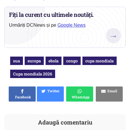
Fiți la curent cu ultimele noutăți.
Urmăriți DCNews și pe
Google News
→
sua
europa
ebola
congo
cupa mondiala
Cupa mondiala 2026
Twitter
Email
Facebook
WhatsApp
Adaugă comentariu