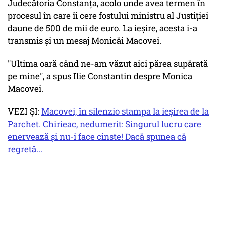
Judecătoria Constanța, acolo unde avea termen în
procesul în care îi cere fostului ministru al Justiției
daune de 500 de mii de euro. La ieșire, acesta i-a
transmis și un mesaj Monicăi Macovei.
"Ultima oară când ne-am văzut aici părea supărată
pe mine", a spus Ilie Constantin despre Monica
Macovei.
VEZI ȘI:
Macovei, în silenzio stampa la ieşirea de la
Parchet. Chirieac, nedumerit: Singurul lucru care
enervează şi nu-i face cinste! Dacă spunea că
regretă...