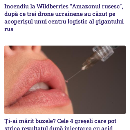
Incendiu la Wildberries "Amazonul rusesc",
după ce trei drone ucrainene au căzut pe
acoperişul unui centru logistic al gigantului
rus
Ți-ai mărit buzele? Cele 4 greșeli care pot
strica rezultatul după injectarea cu acid