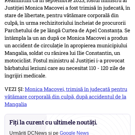
Reamintim că în septembrie 2023, fostul ministru al
Justiţiei Monica Macovei a fost trimisă în judecată, în
stare de libertate, pentru vătămare corporală din
culpă, în urma rechizitoriului încheiat de procurorii
Parchetului de pe lângă Curtea de Apel Constanţa. Se
întâmpla la un an după ce Monica Macovei a produs
un accident de circulaţie în apropierea municipiului
Mangalia, soldat cu rănirea lui Ilie Constantin, un
motociclist. Fostul ministru al Justiției i-a provocat
bărbatului leziuni care au necesitat 110 - 120 zile de
îngrijiri medicale.
VEZI ȘI:
Monica Macovei, trimisă în judecată pentru
vătămare corporală din culpă, după accidentul de la
Mangalia
Fiți la curent cu ultimele noutăți.
Urmăriți DCNews și pe
Google News