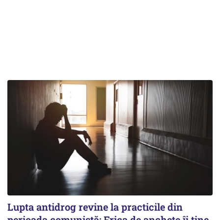
Lupta antidrog revine la practicile din
perioada comunistă: Frica de anchete îi ține