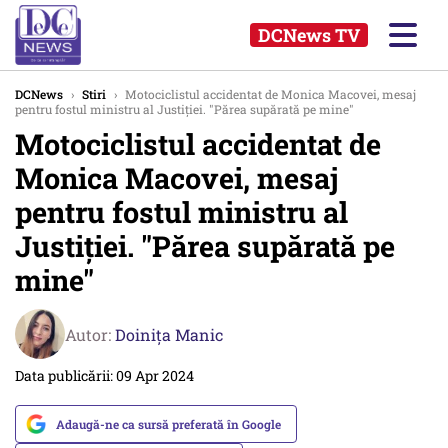
DCNews TV
DCNews
›
Stiri
›
Motociclistul accidentat de Monica Macovei, mesaj
pentru fostul ministru al Justiției. "Părea supărată pe mine"
Motociclistul accidentat de
Monica Macovei, mesaj
pentru fostul ministru al
Justiției. "Părea supărată pe
mine"
Autor:
Doinița Manic
Data publicării: 09 Apr 2024
Adaugă-ne ca sursă preferată în Google