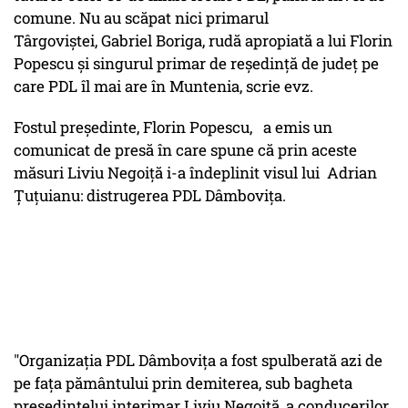
comune. Nu au scăpat nici primarul
Târgoviștei, Gabriel Boriga, rudă apropiată a lui Florin
Popescu și singurul primar de reședință de județ pe
care PDL îl mai are în Muntenia, scrie evz.
Fostul președinte, Florin Popescu, a emis un
comunicat de presă în care spune că prin aceste
măsuri Liviu Negoiță i-a îndeplinit visul lui Adrian
Țuțuianu: distrugerea PDL Dâmbovița.
"Organizaţia PDL Dâmboviţa a fost spulberată azi de
pe faţa pământului prin demiterea, sub bagheta
preşedintelui interimar Liviu Negoiţă, a conducerilor