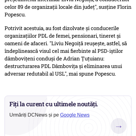
celor 89 de organizaţii locale din judeţ", susține Florin
Popescu.
Potrivit acestuia, au fost dizolvate şi conducerile
organizaţiilor PDL de femei, pensionari, tineret şi
oameni de afaceri. "Liviu Negoiţă reuşeşte, astfel, să
îndeplinească visul cel mai fierbinte al PSD-iştilor
dâmboviţeni conduşi de Adrian Ţuţuianu:
destructurarea PDL Dâmboviţa şi eliminarea unui
adversar redutabil al USL", mai spune Popescu.
Fiți la curent cu ultimele noutăți.
Urmăriți DCNews și pe
Google News
→