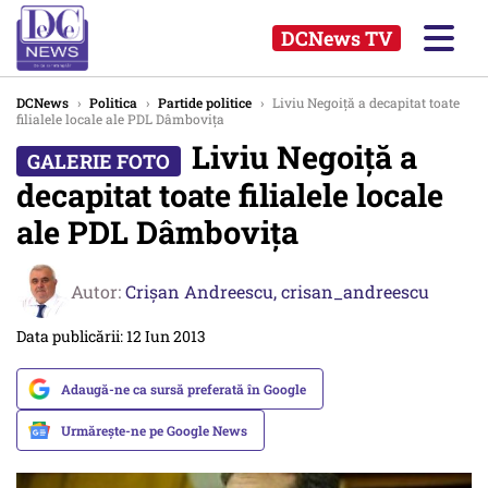
DCNews TV
DCNews
›
Politica
›
Partide politice
›
Liviu Negoiță a decapitat toate
filialele locale ale PDL Dâmbovița
Liviu Negoiță a
decapitat toate filialele locale
ale PDL Dâmbovița
Autor:
Crişan Andreescu,
crisan_andreescu
Data publicării: 12 Iun 2013
Adaugă-ne ca sursă preferată în Google
Urmărește-ne pe Google News