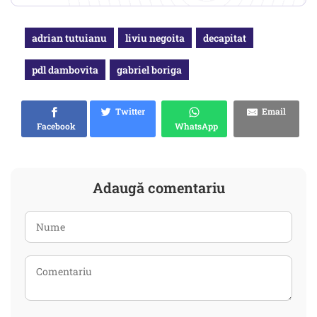
adrian tutuianu
liviu negoita
decapitat
pdl dambovita
gabriel boriga
Twitter
Email
Facebook
WhatsApp
Adaugă comentariu