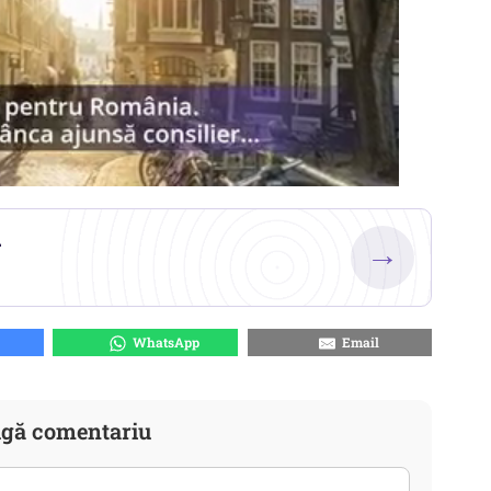
.
→
WhatsApp
Email
gă comentariu