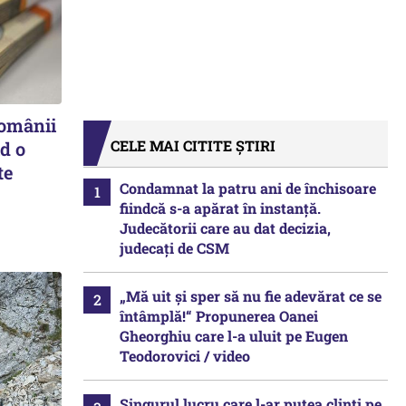
românii
CELE MAI CITITE ȘTIRI
d o
te
Condamnat la patru ani de închisoare
fiindcă s-a apărat în instanță.
Judecătorii care au dat decizia,
judecați de CSM
„Mă uit și sper să nu fie adevărat ce se
întâmplă!“ Propunerea Oanei
Gheorghiu care l-a uluit pe Eugen
Teodorovici / video
Singurul lucru care l-ar putea clinti pe