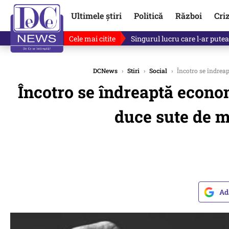
Ultimele știri
Politică
Război
Cri
Cele mai citite
Singurul lucru care l-ar putea 
DCNews
›
Stiri
›
Social
›
Încotro se îndreap
Încotro se îndreaptă econo
duce sute de mi
Ad