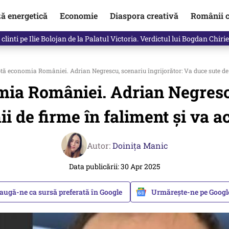
ză energetică
Economie
Diaspora creativă
Românii c
clinti pe Ilie Bolojan de la Palatul Victoria. Verdictul lui Bogdan Chiri
tă economia României. Adrian Negrescu, scenariu îngrijorător: Va duce sute de 
mia României. Adrian Negrescu
i de firme în faliment și va 
Autor:
Doinița Manic
Data publicării: 30 Apr 2025
augă-ne ca sursă preferată în Google
Urmărește-ne pe Goog