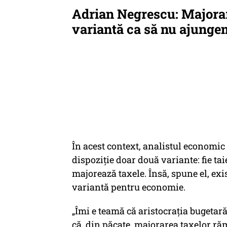
Adrian Negrescu: Majora
variantă ca să nu ajunge
În acest context, analistul economi
dispoziție doar două variante: fie taie
majorează taxele. Însă, spune el, exi
variantă pentru economie.
„Îmi e teamă că aristocrația bugetară 
că, din păcate, majorarea taxelor r