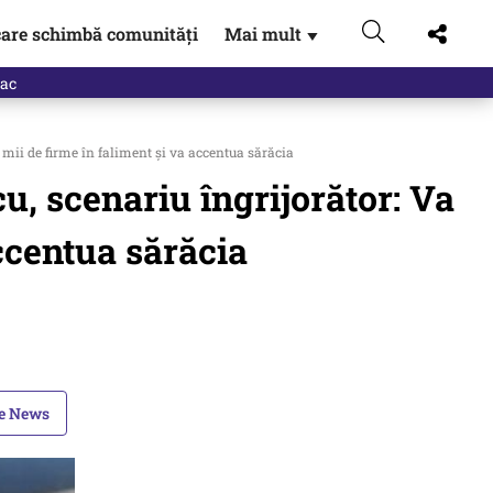
are schimbă comunități
Mai mult
▼
eac
mii de firme în faliment și va accentua sărăcia
, scenariu îngrijorător: Va
accentua sărăcia
le News