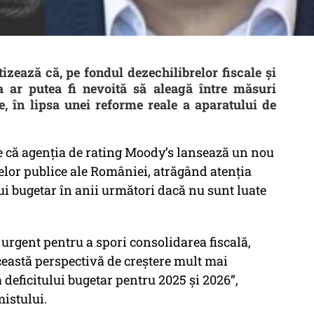
zează că, pe fondul dezechilibrelor fiscale și
a ar putea fi nevoită să aleagă între măsuri
e, în lipsa unei reforme reale a aparatului de
că agenția de rating Moody’s lansează un nou
elor publice ale României, atrăgând atenția
ui bugetar în anii următori dacă nu sunt luate
urgent pentru a spori consolidarea fiscală,
ceastă perspectivă de creştere mult mai
 deficitului bugetar pentru 2025 şi 2026”,
istului.