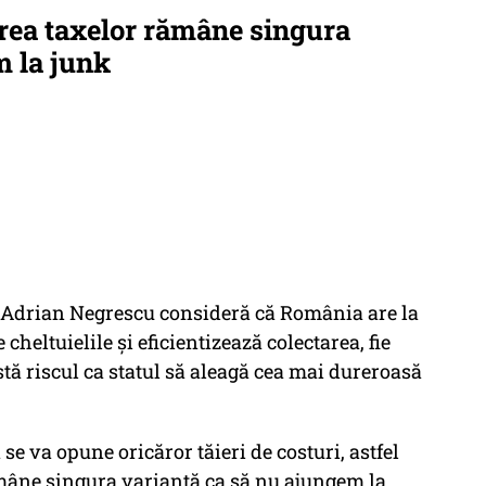
rea taxelor rămâne singura
m la junk
c Adrian Negrescu consideră că România are la
 cheltuielile și eficientizează colectarea, fie
stă riscul ca statul să aleagă cea mai dureroasă
se va opune oricăror tăieri de costuri, astfel
ămâne singura variantă ca să nu ajungem la