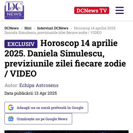
DCNews TV
DCNews
›
Stiri
›
Interviuri DCNews
›
Horoscop 14 aprilie 2025.
Daniela Simulescu, previziunile zilei fiecare zodie / VIDEO
Horoscop 14 aprilie
2025. Daniela Simulescu,
previziunile zilei fiecare zodie
/ VIDEO
Autor:
Echipa Astrosens
Data publicării: 13 Apr 2025
Adaugă-ne ca sursă preferată în Google
Urmărește-ne pe Google News