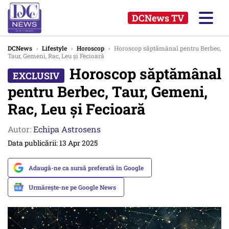
DCNews TV
DCNews
›
Lifestyle
›
Horoscop
›
Horoscop săptămânal pentru Berbec,
Taur, Gemeni, Rac, Leu și Fecioară
Horoscop săptămânal
pentru Berbec, Taur, Gemeni,
Rac, Leu și Fecioară
Autor:
Echipa Astrosens
Data publicării: 13 Apr 2025
Adaugă-ne ca sursă preferată în Google
Urmărește-ne pe Google News