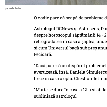
pexels foto
O zodie pare că scapă de probleme de 
Astrologul DCNews și Astrosens, Dan
despre horoscopul săptămânii 14 - 20 
retrogradarea în casa a șaptea, unde 
și cum Universul bagă sub preș anumi
Fecioară.
”Dacă pare că au dispărut problemele
avertizează, însă, Daniela Simulesc
trece în casa a opta. Chestiunile fina
”Marte se duce în casa a 12-a și ați f
subliniază astrologul.