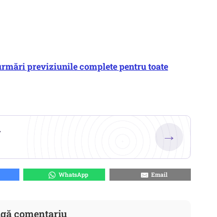
urmări previziunile complete pentru toate
.
→
WhatsApp
Email
gă comentariu