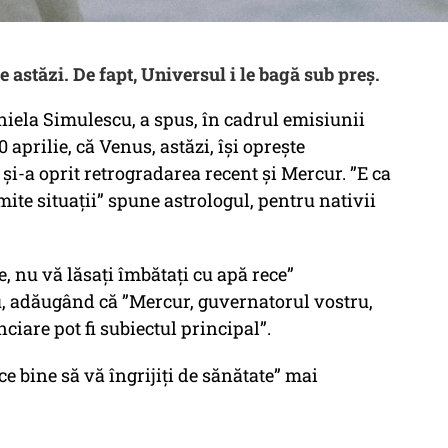
astăzi. De fapt, Universul i le bagă sub preș.
iela Simulescu, a spus, în cadrul emisiunii
aprilie, că Venus, astăzi, își oprește
și-a oprit retrogradarea recent și Mercur. ”E ca
te situații” spune astrologul, pentru nativii
, nu vă lăsați îmbătați cu apă rece”
u, adăugând că ”Mercur, guvernatorul vostru,
nciare pot fi subiectul principal”.
ace bine să vă îngrijiți de sănătate” mai