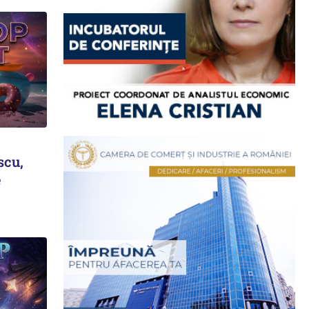
scu,
e