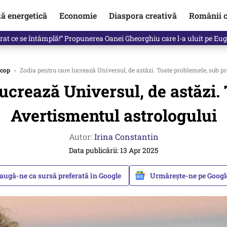
ză energetică
Economie
Diaspora creativă
Românii c
in electronic, decizia luată astăzi de Guvern pentru toți românii
cop
›
Zodia pentru care lucrează Universul, de astăzi. Toate problemele, sub pr
ucrează Universul, de astăzi.
Avertismentul astrologului
Autor:
Irina Constantin
Data publicării: 13 Apr 2025
augă-ne ca sursă preferată în Google
Urmărește-ne pe Goog