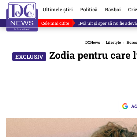
Ultimele știri
Politică
Război
Cri
Cele mai citite
Ce se întâmplă cu primul bulet
DCNews
›
Lifestyle
›
Horos
Zodia pentru care l
Ad