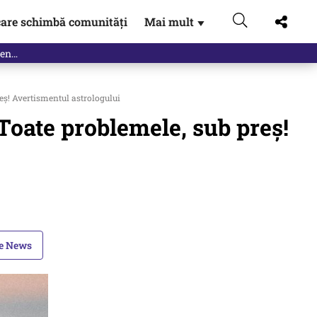
are schimbă comunități
Mai mult
▼
eș! Avertismentul astrologului
 Toate problemele, sub preș!
le News