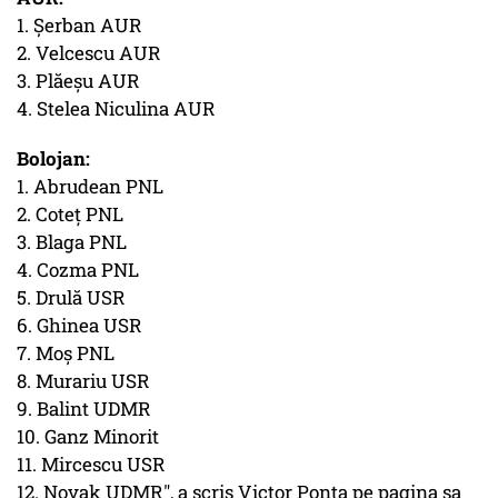
1. Șerban AUR
2. Velcescu AUR
3. Plăeșu AUR
4. Stelea Niculina AUR
Bolojan:
1. Abrudean PNL
2. Coteț PNL
3. Blaga PNL
4. Cozma PNL
5. Drulă USR
6. Ghinea USR
7. Moș PNL
8. Murariu USR
9. Balint UDMR
10. Ganz Minorit
11. Mircescu USR
12. Novak UDMR", a scris Victor Ponta pe pagina sa