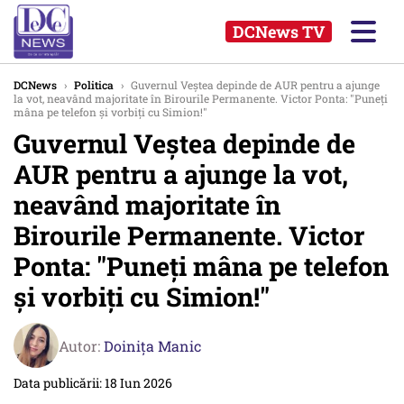
DCNews TV
DCNews
›
Politica
›
Guvernul Veștea depinde de AUR pentru a ajunge
la vot, neavând majoritate în Birourile Permanente. Victor Ponta: "Puneți
mâna pe telefon și vorbiți cu Simion!"
Guvernul Veștea depinde de
AUR pentru a ajunge la vot,
neavând majoritate în
Birourile Permanente. Victor
Ponta: "Puneți mâna pe telefon
și vorbiți cu Simion!"
Autor:
Doinița Manic
Data publicării: 18 Iun 2026