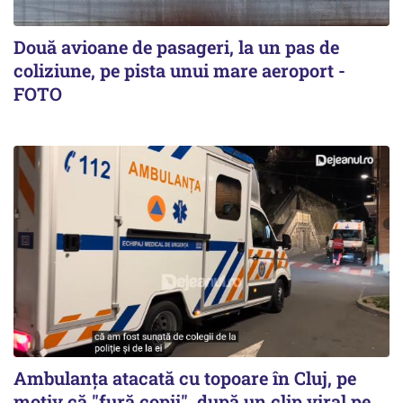
Două avioane de pasageri, la un pas de
coliziune, pe pista unui mare aeroport -
FOTO
Ambulanța atacată cu topoare în Cluj, pe
motiv că "fură copii", după un clip viral pe