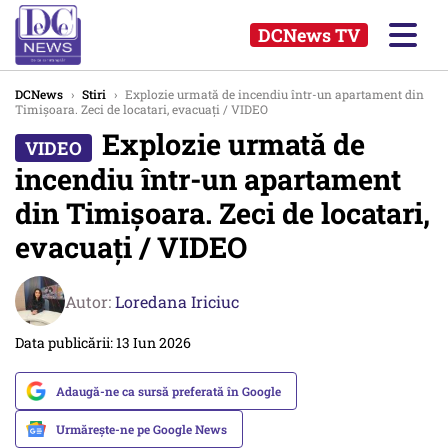
DCNews TV
DCNews
›
Stiri
›
Explozie urmată de incendiu într-un apartament din
Timișoara. Zeci de locatari, evacuați / VIDEO
Explozie urmată de
incendiu într-un apartament
din Timișoara. Zeci de locatari,
evacuați / VIDEO
Autor:
Loredana Iriciuc
Data publicării: 13 Iun 2026
Adaugă-ne ca sursă preferată în Google
Urmărește-ne pe Google News