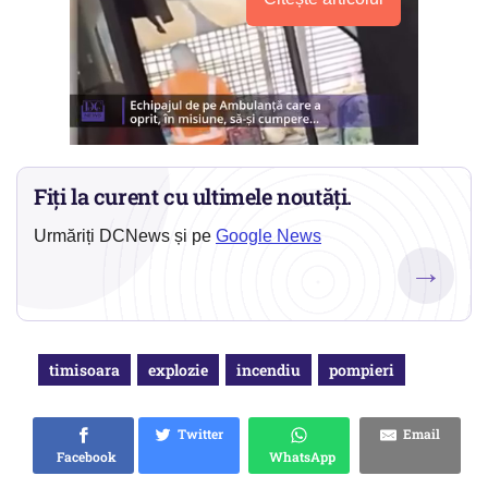
Fiți la curent cu ultimele noutăți.
Urmăriți DCNews și pe
Google News
→
timisoara
explozie
incendiu
pompieri
Twitter
Email
Facebook
WhatsApp