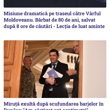
Misiune dramatică pe traseul către Vârful
Moldoveanu. Bărbat de 80 de ani, salvat
după 8 ore de căutări - Lecția de luat aminte
Miruță exultă după scufundarea barjelor în
Dunăre: "Am câștigat opt centimetri"