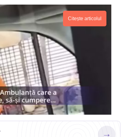
Citește articolul
.
→