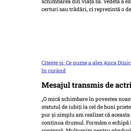
schimbarea din viața sa. Vedeta a ex
certuri sau trădări, ci reprezintă o d
Citește și: Ce nume a ales Anca Dini
în curând
Mesajul transmis de actr
„
O mică schimbare în povestea noastr
statutul de iubiți la cel de buni prie
pur și simplu am realizat că aceast
continua drumul. Formăm o echipă în 
contează. Mulțumim pentru gândurile