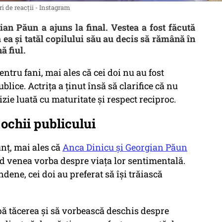
i de reacții - Instagram
ian Păun a ajuns la final. Vestea a fost făcută
ă ea și tatăl copilului său au decis să rămână în
ă fiul.
entru fani, mai ales că cei doi nu au fost
lice. Actrița a ținut însă să clarifice că nu
cizie luată cu maturitate și respect reciproc.
e ochii publicului
unț, mai ales că
Anca Dinicu și Georgian Păun
d venea vorba despre viața lor sentimentală.
dene, cei doi au preferat să își trăiască
upă tăcerea și să vorbească deschis despre