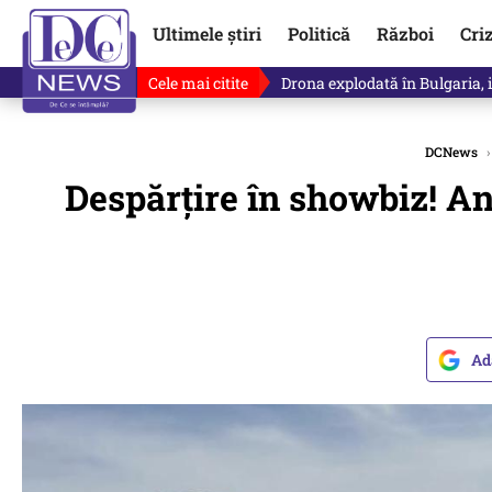
Ultimele știri
Politică
Război
Cri
Cele mai citite
Drona explodată în Bulgaria, 
DCNews
›
Despărțire în showbiz! Anc
Ad