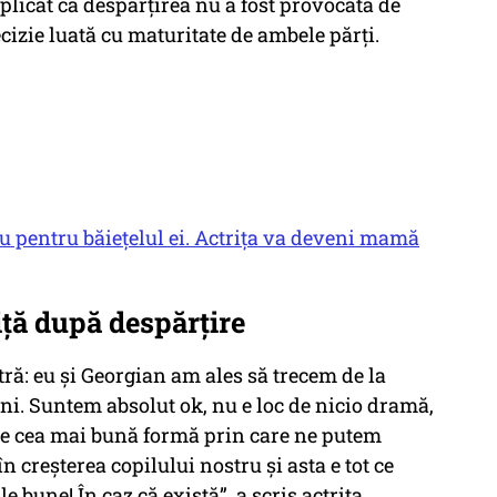
plicat că despărțirea nu a fost provocată de
ecizie luată cu maturitate de ambele părți.
cu pentru băiețelul ei. Actrița va deveni mamă
iță după despărțire
ă: eu și Georgian am ales să trecem de la
teni. Suntem absolut ok, nu e loc de nicio dramă,
a e cea mai bună formă prin care ne putem
creșterea copilului nostru și asta e tot ce
 bune! În caz că există
”, a scris actrița.