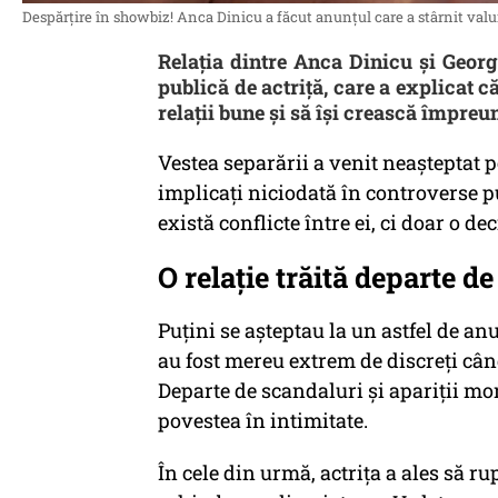
Despărțire în showbiz! Anca Dinicu a făcut anunțul care a stârnit valur
Relația dintre Anca Dinicu și Georg
publică de actriță, care a explicat c
relații bune și să își crească împreun
Vestea separării a venit neașteptat p
implicați niciodată în controverse pub
există conflicte între ei, ci doar o de
O relație trăită departe d
Puțini se așteptau la un astfel de an
au fost mereu extrem de discreți cân
Departe de scandaluri și apariții mon
povestea în intimitate.
În cele din urmă, actrița a ales să r