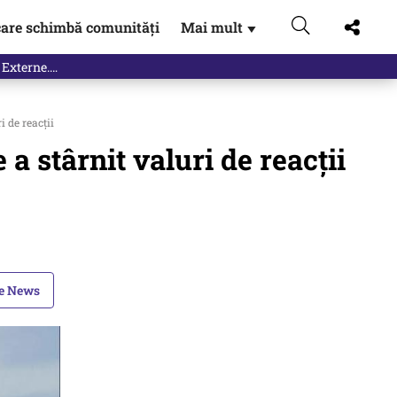
are schimbă comunități
Mai mult
▼
 Externe.…
 de reacții
a stârnit valuri de reacții
le News