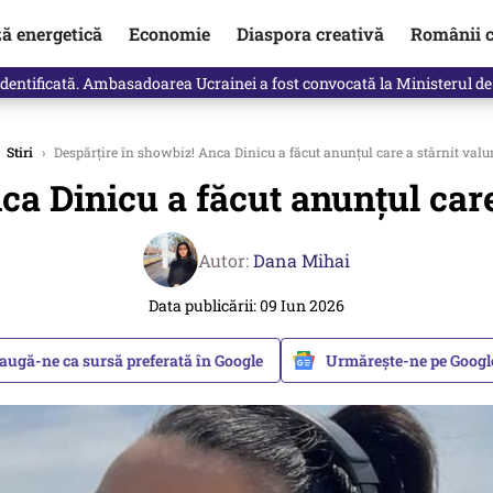
ză energetică
Economie
Diaspora creativă
Românii c
identificată. Ambasadoarea Ucrainei a fost convocată la Ministerul de
Stiri
›
Despărțire în showbiz! Anca Dinicu a făcut anunțul care a stârnit valuri
a Dinicu a făcut anunțul care 
Autor:
Dana Mihai
Data publicării: 09 Iun 2026
augă-ne ca sursă preferată în Google
Urmărește-ne pe Goog